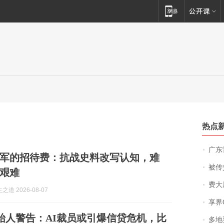
热点
广东雷州
军的招待费：抗战史料改写认知，难
被传交付严重超
艰难
费大厨
道 2026-08-07
享界
X创始人警告：AI裁员或引爆信贷危机，比
多地