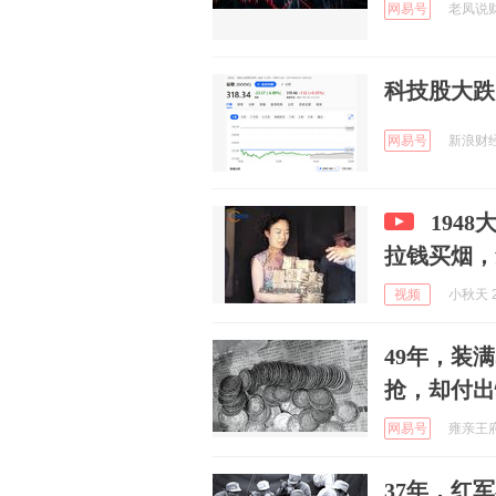
网易号
老凤说财经
科技股大跌
网易号
新浪财经 
194
拉钱买烟，
视频
小秋天 2
49年，装
抢，却付出
网易号
雍亲王府 
37年，红