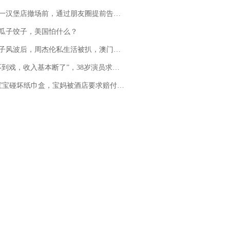
撤场前，通过朋友圈提前告知逐一退费，有顾客仅剩1元也全被退回，分文不少；顾客：言而有信，让人感动
瓜子饺子，美国怕什么？
风波后，周杰伦私生活被扒，澳门输10亿传闻早已经水落石出
，收入基本断了”，38岁演员求职景区NPC：工作量断崖式下跌，留给我试错的时间不多了
坏纸巾盒，宝妈被酒店要求赔付924元！三亚一酒店回复：骨瓷定制！网友一查价格，吵翻了