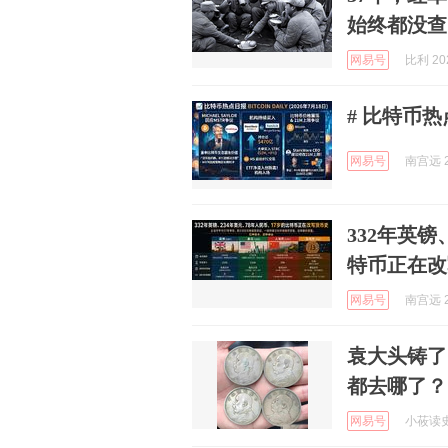
始终都没查
网易号
比利 202
# 比特币热
网易号
南宫远 2
332年英镑
特币正在改
网易号
南宫远 2
袁大头铸了
都去哪了？
网易号
小莜读史 