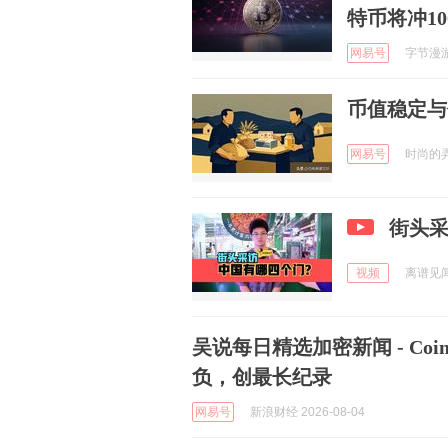
特币将冲1
网易号
字节漫游指
币值稳定与
网易号
时尚的弄潮
街头
视频
离谱见闻收
吴说每日精选加密新闻 - Coin
负，创最长纪录
网易号
新浪财经 2026-08-04