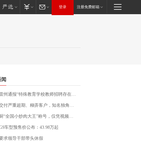
登录
注册免费邮箱
新闻
通报“特殊教育学校教师招聘存在违规行为”：已启动问责程序 副校长被停职
期、糊弄客户，知名独角兽车企创始人回应：都没证据，将依法采取措施，“本人长期与美国交管局保持沟通，对方表示肯定”
“全国小炒肉大王”称号，仅凭视频评出？中国烹饪协会回应
G9车型预售价公布：43.98万起
要求领导干部带头休假