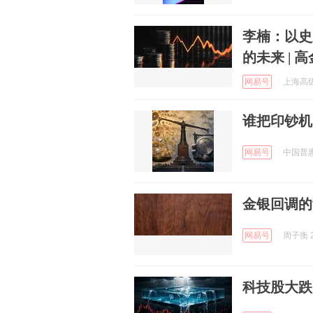
李楠：以史
的未来 | 
网易号
上海高级金
谁把印钞机
网易号
中国普惠金
金银回调的
网易号
周子衡 2
科技股大跌