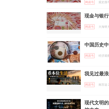
网易号
观史搜寻着
现金与银行
网易号
大海呀大海
中国历史中
网易号
经济观察报
我见过最浪
网易号
南宫远 2
现代文明的