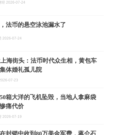
 2026-07-24
，法币的悬空泳池漏水了
2026-07-24
8大上海街头：法币时代众生相，黄包车
集体婚礼孤儿院
026-07-23
满50箱大洋的飞机坠毁，当地人拿麻袋
惨痛代价
2026-07-19
军在封锁中收到80万美金军费，蒋介石