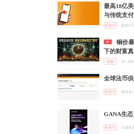
最高18亿
与传统支付
网易号
碳基打工人
铜价
下的财富真
视频
洞一财经 
全球法币供
网易号
南宫远 2
GANA生
网易号
北国风光杂