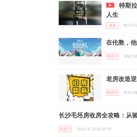
特斯
人生
视频
酷小子玩体
在伦敦，他
网易号
湖南卫视 
老房改造逆
网易号
常州大喇叭
长沙毛坯房收房全攻略：从
网易号
河边白石 2026-08-06