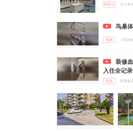
网易号
住小帮测评
鸟巢
视频
小影的娱乐
装修血
入住全记录
视频
阿离家居 