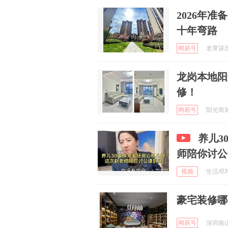
2026年
十年弯路
网易号
老覃讲历史
龙岗本地阳
修！
网易号
阳光简装 
养儿3
师陪你讨公
视频
生活邓邓乐
豪宅装修哪
网易号
深圳南山尚