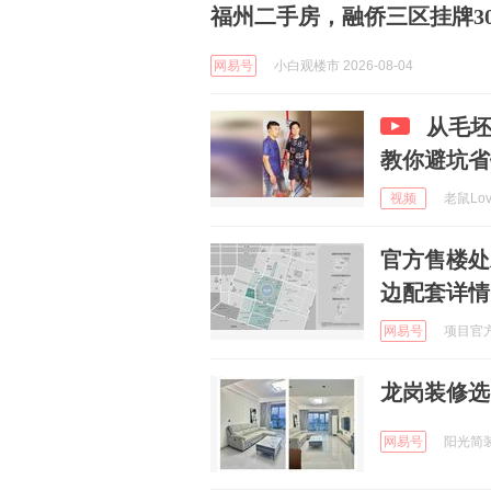
福州二手房，融侨三区挂牌3
网易号
小白观楼市 2026-08-04
从毛坯
教你避坑省
视频
老鼠Lov
官方售楼处
边配套详情
网易号
项目官方售
龙岗装修选
网易号
阳光简装 