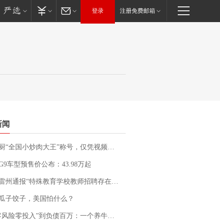
登录
注册免费邮箱
新闻
“全国小炒肉大王”称号，仅凭视频评出？中国烹饪协会回应
G9车型预售价公布：43.98万起
通报“特殊教育学校教师招聘存在违规行为”：已启动问责程序 副校长被停职
瓜子饺子，美国怕什么？
险零投入”到负债百万：一个养牛项目崩盘后，谁该为农户的贷款买单丨红星调查