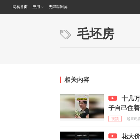
网易首页
应用
无障碍浏览
毛坯房
相关内容
十几
子自己住着
视频
起喜电影 
花大