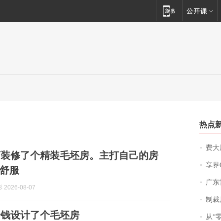
热点
费大厨
万装修了个精装毛坯房。主打自己的房
享界
舒服
广东雷州
2026-08-07
制裁
价钱设计了个毛坯房
从“零风