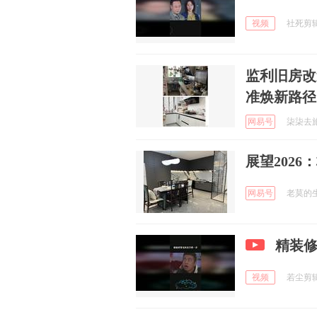
视频
社死剪辑 
监利旧房改
准焕新路径
网易号
柒柒去旅行
展望202
网易号
老莫的生
精装
视频
若尘剪辑 