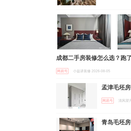
成都二手房装修怎么选？跑
网易号
小益讲装修 2026-08-05
孟津毛坯房
网易号
清风望月y
青岛毛坯房