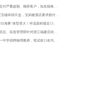
期、糊弄客户，知名独角兽车企创始人回应：都没证据，将依法采取措施，“本人长期与美国交管局保持沟通，对方表示肯定”
坏纸巾盒，宝妈被酒店要求赔付924元！三亚一酒店回复：骨瓷定制！网友一查价格，吵翻了
白海豚”体型变大！环流面积接近13个浙江那么大
总、应急管理部针对浙江福建启动防汛防台风四级应急响应
招聘物理教师，笔试前13名均遭淘汰？教育局：已叫停招聘，成立调查组全面核查