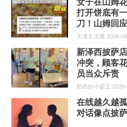
女子在山姆花
打开饼底有一
刀！山姆回
天津生活通 2026-08
新泽西披萨店
冲突，顾客花
员当众斥责
奶凶的小霸王 2026-0
在线越久越
对话像点披