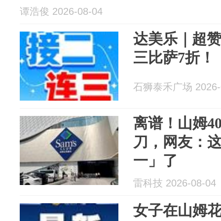
谭浩俊 2026-08-04
达美乐｜超
三比萨7折！
石狮泰禾广场 2026-0
离谱！山姆4
刀，网友：
一」了
雷科技 2026-08-04
女子在山姆花