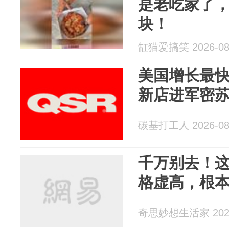
是老吃家了
块！
缸猫爱搞笑 2026-08
美国增长最快
新店进军密
碳基打工人 2026-08
千万别去！这
格虚高，根
奇思妙想生活家 2026