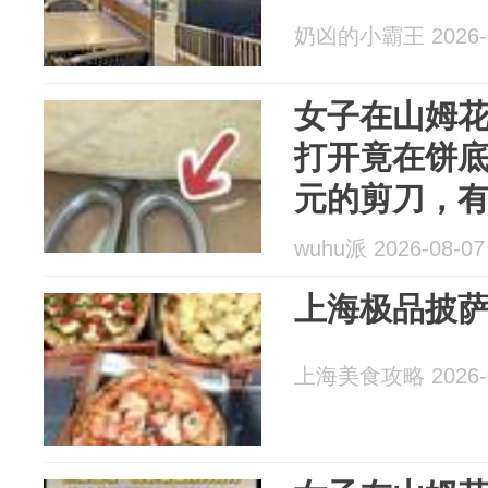
奶凶的小霸王 2026-0
女子在山姆花
打开竟在饼底
元的剪刀，
与山姆熟食
wuhu派 2026-08-07
致，山姆暂
上海极品披萨
上海美食攻略 2026-0