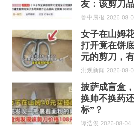
友：该剪刀
车间所用剪
鲁中晨报 2026-08-0
女子在山姆花
打开竟在饼底
元的剪刀，
与山姆熟食
洪观新闻 2026-08-0
致，山姆暂
披萨成盲盒
换帅不换药还
标”？
谭浩俊 2026-08-04