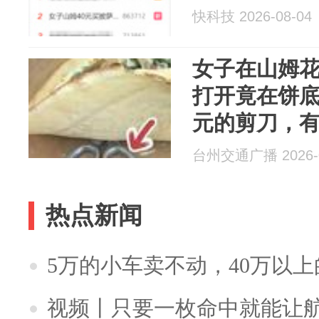
快科技 2026-08-04
女子在山姆花
打开竟在饼底
元的剪刀，
与山姆熟食
台州交通广播 2026-0
致，山姆暂
热点新闻
5万的小车卖不动，40万以
视频丨只要一枚命中就能让航母