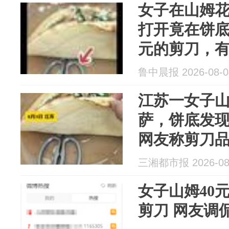
女子在山姆花
打开竟在饼底
元的剪刀，
与山姆熟食
鲁中晨报 2026-08-0
致，山姆暂
江苏一女子山
萨，饼底发现
网友称剪刀
所用剪刀一
三湘都市报 2026-08
员疏忽不慎
女子山姆40元
剪刀 网友调