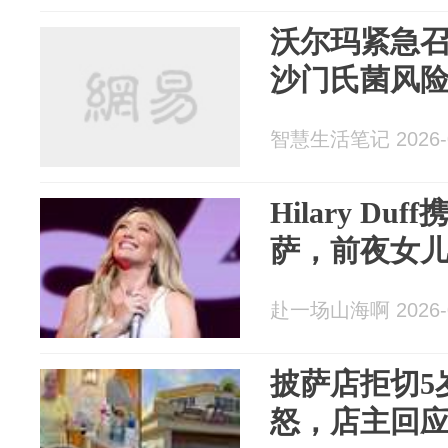
沃尔玛紧急
沙门氏菌风
智慧生活笔记 2026-0
Hilary D
萨，前夜女
赴一场山海啊 2026-0
披萨店拒切5
怒，店主回