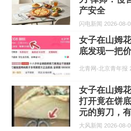
产安全
闪电新闻 2026-08-0
女子在山姆花
底发现一把价
北青网-北京青年报 20
女子在山姆花
打开竟在饼底
元的剪刀，
与山姆熟食
大风新闻 2026-08-0