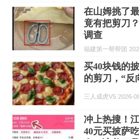
在山姆挑了
竟有把剪刀
调查
福建第一帮帮团 2026
买40块钱的披
的剪刀，“反
三人成虎V5 2026-08
冲上热搜！
40元买披萨吃