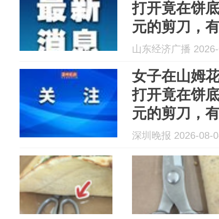
打开竟在饼底
元的剪刀，
与山姆熟食
山东经济广播 2026-0
致，山姆暂
女子在山姆花
打开竟在饼底
元的剪刀，
与山姆熟食
深圳晚报 2026-08-0
致，山姆暂