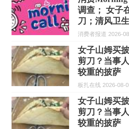
调查； 女子
刀；清风卫
已全渠道下
消费者报道 2026-08
女子山姆买
剪刀？当事
较重的披萨
板扎在线 2026-08-0
女子山姆买
剪刀？当事
较重的披萨