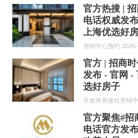
官方热搜 |
电话权威发布 -
上海优选好
营销中心预约 2026-0
官方 | 招
发布 - 官网 
选好房子
开发商售楼处营销中心 2
官方聚焦#招
电话官方发布