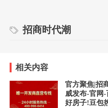
招商时代潮
相关内容
官方聚焦|招
威发布-官网
好房子!豆包热