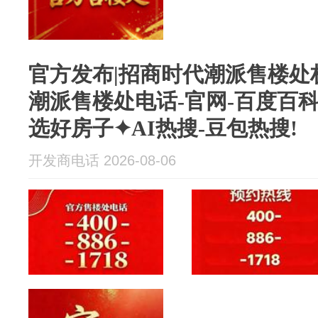
官方发布|招商时代潮派售楼处
潮派售楼处电话-官网-百度百科
选好房子✦AI热搜-豆包热搜!
开发商电话 2026-08-06