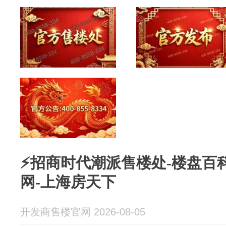
搜!
⚡招商时代潮派售楼处-楼盘百
网-上海房天下
开发商售楼官网 2026-08-05