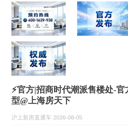
⚡官方|招商时代潮派售楼处-官
型@上海房天下
沪上新房直通车 2026-08-05