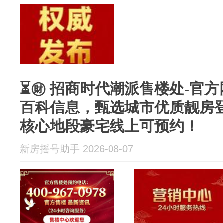
⏳㊖ 招商时代潮派售楼处-官方
百科信息，甄选城市优质靓房登上
核心地段豪宅线上可预约！
新房摇号助手 2026-08-07