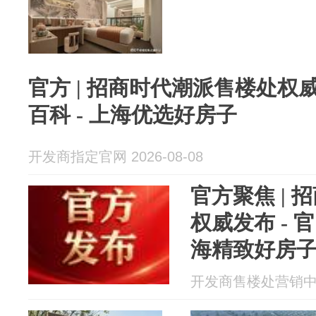
官方 | 招商时代潮派售楼处权威发
百科 - 上海优选好房子
开发商指定官网 2026-08-08
官方聚焦 |
权威发布 - 官
海精致好房
开发商售楼处营销中心 2