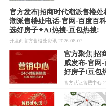
官方发布|招商时代潮派售楼处
潮派售楼处电话-官网-百度百科
选好房子✦AI热搜-豆包热搜!
开发商官方售楼处资讯 2026-08-07
官方聚焦|招
威发布-官网
好房子!豆包热
官方认证售楼中心 202