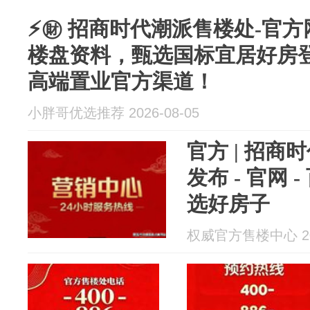
⚡㊖ 招商时代潮派售楼处-官方
楼盘资料，甄选国标宜居好房登上
高端置业官方渠道！
小胖哥优选推荐 2026-08-05
官方 | 招
发布 - 官网 
选好房子
权威官方售楼中心 202