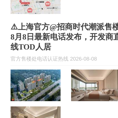
⚠️上海官方@招商时代潮派售楼
8月8日最新电话发布，开发商
线TOD人居
官方售楼处电话认证热线 2026-08-08