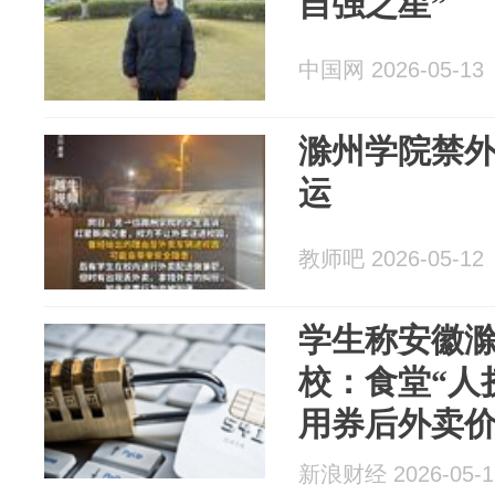
自强之星”
中国网 2026-05-13
滁州学院禁
运
教师吧 2026-05-12
学生称安徽
校：食堂“人
用券后外卖
应
新浪财经 2026-05-1