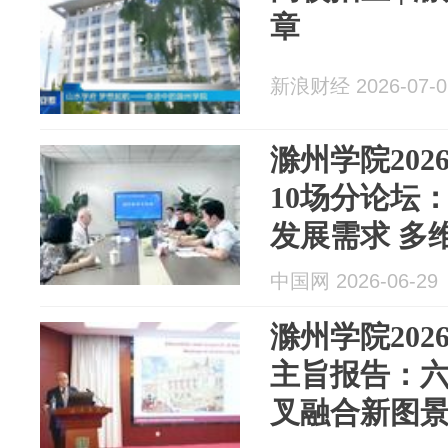
章
新浪财经 2026-07-0
滁州学院20
10场分论坛
发展需求 多
场景
中国网 2026-06-29
滁州学院20
主旨报告：六
叉融合新图