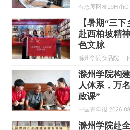
有态度网友19H7hG 2
【暑期“三下
赴西柏坡精
色文脉
滁州学院食品院三下乡实
滁州学院构建
人体系，万名
政课”
中国青年报 2026-08
滁州学院赴