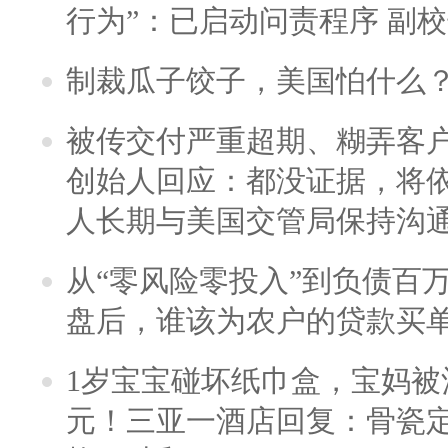
行为”：已启动问责程序 副
制裁瓜子饺子，美国怕什么
被传交付严重超期、糊弄客
创始人回应：都没证据，将依
人长期与美国交管局保持沟通
从“零风险零投入”到负债百
盘后，谁该为农户的贷款买
1岁宝宝碰坏纸巾盒，宝妈被酒
元！三亚一酒店回复：骨瓷