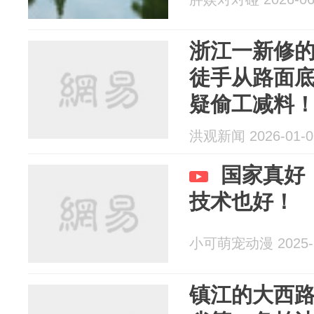
浙江一新修
徒手从路面
疑偷工减料
起到监督作
洪观新闻 2026-01-0
国家真好
技术也好！
小可萌宠动漫 2025-1
镇江的大西路