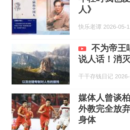
人》
快乐老谭 2026-05-1
不为帝王
说人话！消
干干存钱日记 2026-0
媒体人曾谈
外教完全放
身体