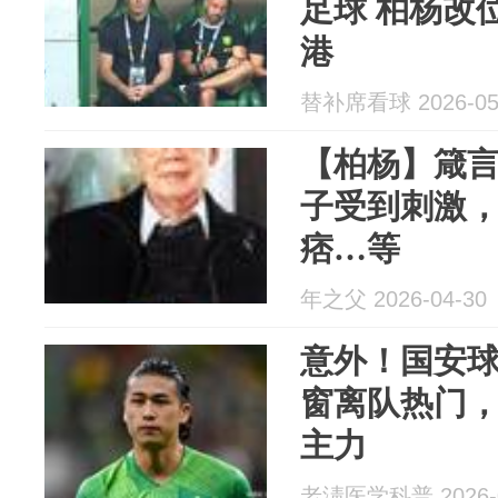
足球 柏杨改
港
替补席看球 2026-05
【柏杨】箴言
子受到刺激
痞…等
年之父 2026-04-30
意外！国安
窗离队热门
主力
老淸医学科普 2026-0