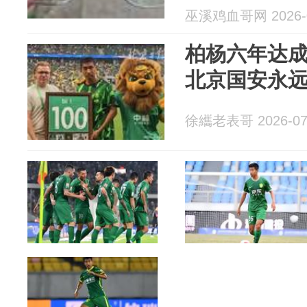
巫溪鸡血哥网 2026-0
柏杨六年达
北京国安永
徐纗老表哥 2026-07