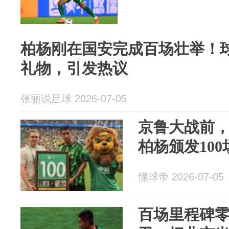
柏杨刚在国安完成百场壮举！
礼物，引发热议
张丽说足球 2026-07-05
京鲁大战前
柏杨颁发10
懂球帝 2026-07-05
百场里程碑