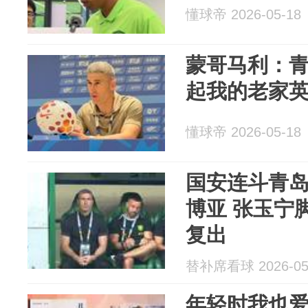
懂球帝 2026-05-18
蒙哥马利：
起我的老家
懂球帝 2026-05-18
国安连斗青
博亚 张玉宁
复出
替补席看球 2026-05
年轻时我也