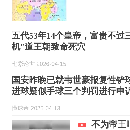
五代53年14个皇帝，富贵不过
机”道王朝致命死穴
七彩论世 2026-04-15
国安昨晚已就韦世豪报复性铲
进球疑似手球三个判罚进行申
懂球帝 2026-04-13
不为帝王