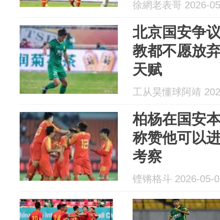
徐網老表哥 2026-05
北京国安争
教都不愿放
天赋
工从昊懂球阿靖 2026
柏杨在国安
称赞他可以
考察
铿锵格斗 2026-05-0