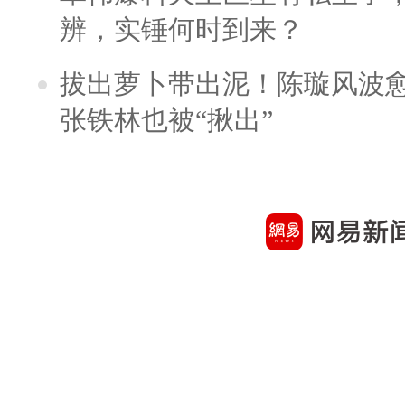
辨，实锤何时到来？
拔出萝卜带出泥！陈璇风波
张铁林也被“揪出”