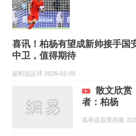
喜讯！柏杨有望成新帅接手国
中卫，值得期待
振刚说足球 2026-02-09
散文欣赏
者：柏杨
孤单是寂寞的毒 2026