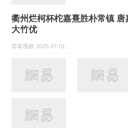
衢州烂柯杯柁嘉熹胜朴常镇 唐
大竹优
弈客围棋 2025-07-01