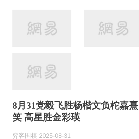
8月31党毅飞胜杨楷文负柁嘉
笑 高星胜金彩瑛
弈客围棋 2025-08-31