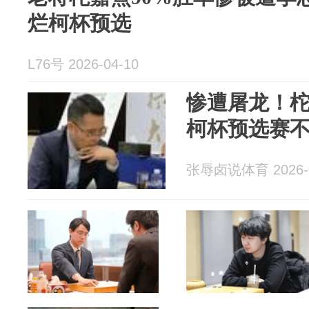
烂柯杯预选
L76号 2026-04-10
惨遭屠龙！
柯杯预选赛
张辱卤说体育 2026-0