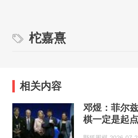
柁嘉熹
相关内容
邓煜：菲尔
棋一定是起
野狐围棋 2026-07-2