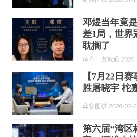
邓煜当年竟
差1局，世界
耽搁了
体育一点就通 2026-0
【7月22日赛
胜屠晓宇 柁
弈客围棋 2026-07-2
第六届“湾区