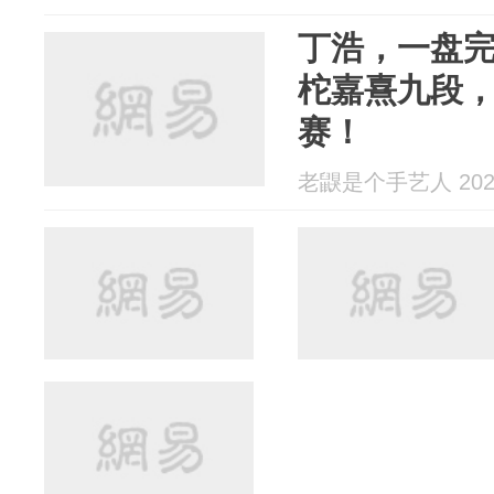
丁浩，一盘
柁嘉熹九段
赛！
老鼳是个手艺人 2025