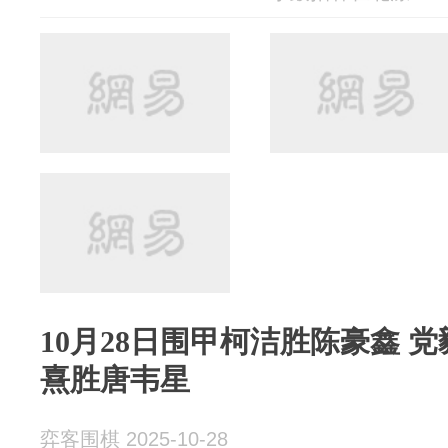
10月28日围甲柯洁胜陈豪鑫 
熹胜唐韦星
弈客围棋 2025-10-28