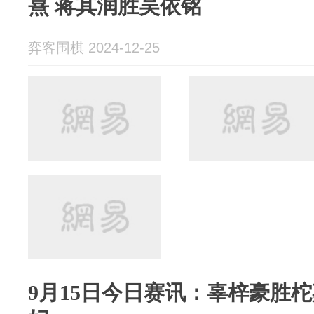
熹 蒋其润胜吴依铭
弈客围棋 2024-12-25
9月15日今日赛讯：辜梓豪胜柁