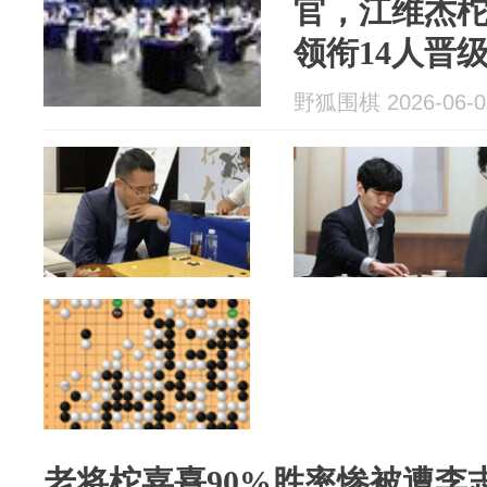
官，江维杰
领衔14人晋
野狐围棋 2026-06-0
老将柁嘉熹90%胜率惨被遭李