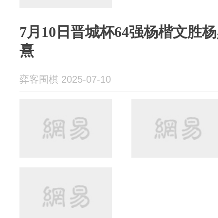
7月10日晋城杯64强杨楷文胜
熹
弈客围棋 2025-07-10