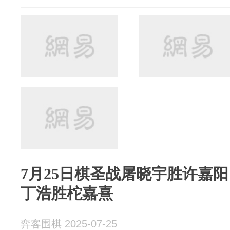
7月25日棋圣战屠晓宇胜许嘉阳
丁浩胜柁嘉熹
弈客围棋 2025-07-25