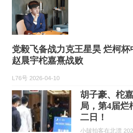
党毅飞备战力克王星昊 烂柯杯
赵晨宇柁嘉熹战败
L76号 2026-04-10
胡子豪、柁
局，第4届烂
二日！
小皷拍客在北漂 2026