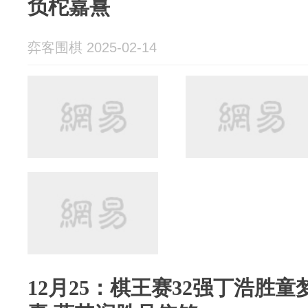
负柁嘉熹
弈客围棋 2025-02-14
12月25：棋王赛32强丁浩胜