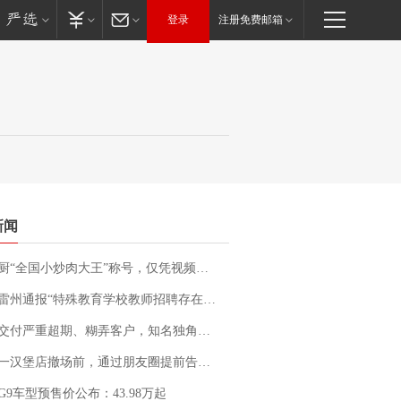
登录
注册免费邮箱
新闻
“全国小炒肉大王”称号，仅凭视频评出？中国烹饪协会回应
通报“特殊教育学校教师招聘存在违规行为”：已启动问责程序 副校长被停职
期、糊弄客户，知名独角兽车企创始人回应：都没证据，将依法采取措施，“本人长期与美国交管局保持沟通，对方表示肯定”
撤场前，通过朋友圈提前告知逐一退费，有顾客仅剩1元也全被退回，分文不少；顾客：言而有信，让人感动
G9车型预售价公布：43.98万起