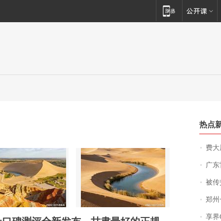
热点
费大厨
广东雷州
被传交付严重超
郑州一汉堡店
享界