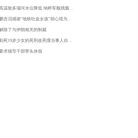
高温致多瑙河水位降低 纳粹军舰残骸重见天日
地铁吐血女孩”胡心瑶为嫣然天使捐99999元：这份捐赠太沉重，尊重其捐赠意愿，个人向胡心瑶和她的病友之家各捐赠99999元
解除了与伊朗相关的制裁
19岁少女的死刑改死缓当事人自述：出狱11年间始终刻意躲避被害人家属
要求领导干部带头休假