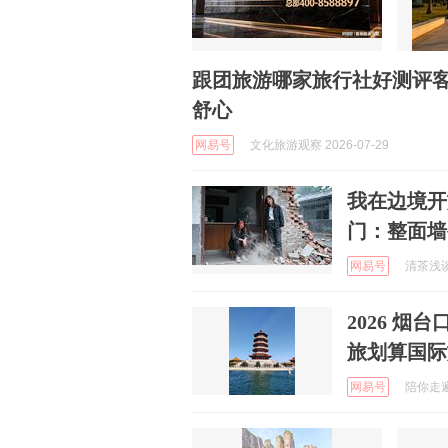
跟团旅游哪家旅行社好测评
舒心
网易号
文化旅游观察 2026-07-29
我在边境开
门：整面墙
网易号
清茶浅谈 
2026 
旅划算国际
网易号
陪你走遍全