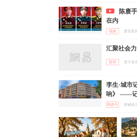
陈赓
在内
视频
爱竞彩的小
汇聚社会力
新闻
普宁发布 
李生·城市
响》 ——
网易号
探秘桂北 