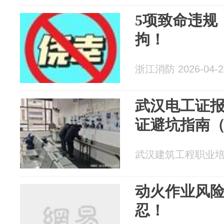
5项致命违规
拘！
浙江消防 2026-04-2
武汉电工证
证避坑指南（2
武汉建筑工程职业培训学
动火作业风
忍！