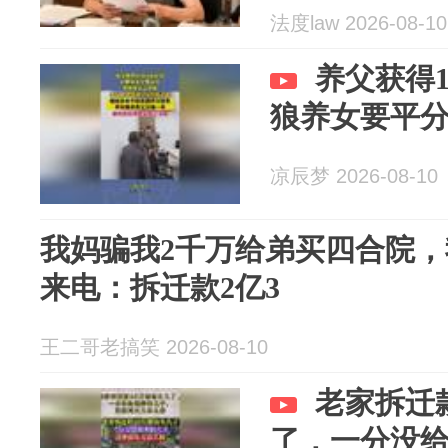
法度law 2026-08-10
养父获得
狼养女要平
凉辰梦 2026-08-10
我妈骗我2千万给弟买四合院，
来电：拆迁款2亿3
王二哥老搞笑 2026-08-10
老家拆迁
了，一分没