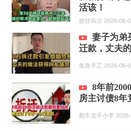
活该！
披挂风尘 2026-08-0
妻子为弟
迁款，丈夫
鱼鱼手工 2026-08-0
8年前20
房主讨债8年
翻车选手小李 2026-0