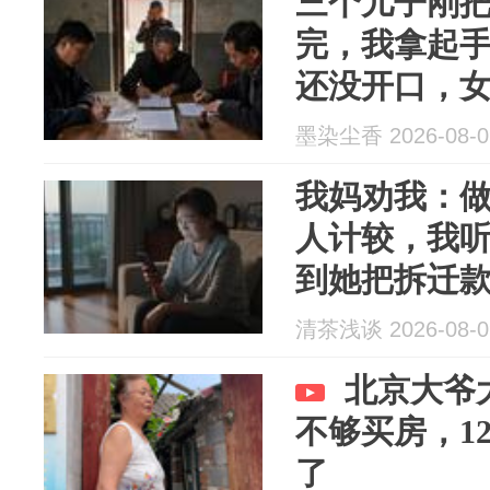
三个儿子刚把
完，我拿起
还没开口，
老院选好了
墨染尘香 2026-08-0
吧
我妈劝我：
人计较，我
到她把拆迁
白自己有多
清茶浅谈 2026-08-0
北京大爷
不够买房，1
了