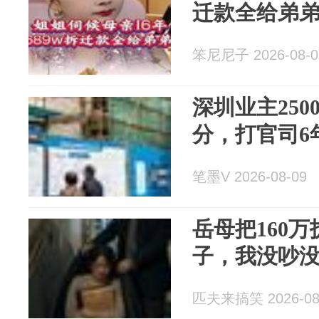
迁款全给弟
笨尼尼子 2026-08-0
深圳业主25
分，打官司6
笔墨V 2026-08-09
岳母把160
子，我没吵
匹夫来搞笑 2026-08