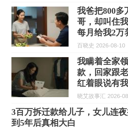
我爸把800
哥，却叫住
每月给我2万
就不用给了
百晓史 2026-08-10
我瞒着全家领
款，回家跟
红着眼说有
提的新车给
晓艾故事汇 2026-08
3百万拆迁款给儿子，女儿连
到5年后真相大白