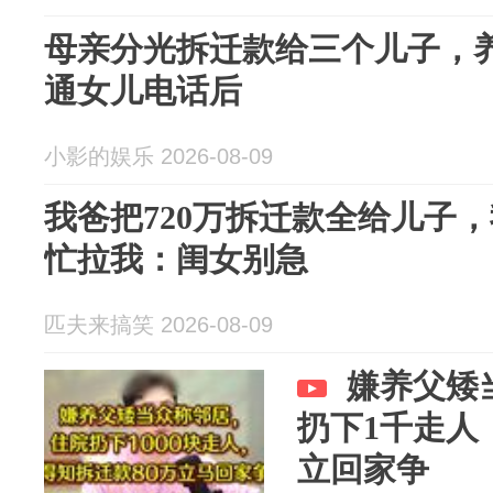
母亲分光拆迁款给三个儿子，
通女儿电话后
小影的娱乐 2026-08-09
我爸把720万拆迁款全给儿子
忙拉我：闺女别急
匹夫来搞笑 2026-08-09
嫌养父矮
扔下1千走人
立回家争