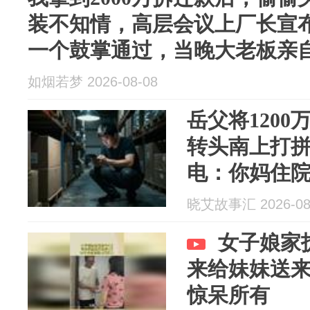
装不知情，高层会议上厂长宣
一个鼓掌通过，当晚大老板亲
如烟若梦 2026-08-08
岳父将120
转头南上打拼
电：你妈住院
回怼：你谁
晓艾故事汇 2026-08
女子娘家
来给妹妹送来
惊呆所有