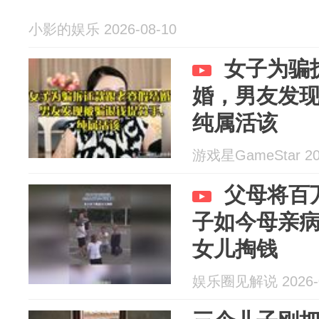
小影的娱乐 2026-08-10
女子为骗
婚，男友发
纯属活该
游戏星GameStar 202
父母将百
子如今母亲
女儿掏钱
娱乐圈见解说 2026-0