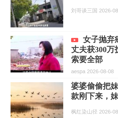
刘哥谈三国 2026-08
女子抛弃
丈夫获300
索要全部
aespa 2026-08-08
婆婆偷偷把
款刚下来，
枫红染山径 2026-08