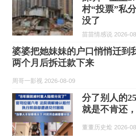
村“投票”私
没了
苗苗情感说 2026-08
婆婆把她妹妹的户口悄悄迁到
两个月后拆迁款下来
周哥一影视 2026-08-09
分了别人的2
就是不肯还，
董董历史烩 2026-08