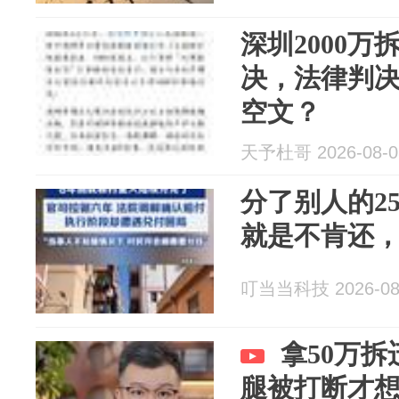
深圳2000万
决，法律判
空文？
天予杜哥 2026-08-0
分了别人的2
就是不肯还
叮当当科技 2026-08
拿50万
腿被打断才