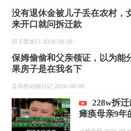
没有退休金被儿子丢在农村，
来开口就问拆迁款
阿天爱旅行 2026-08-09
保姆偷偷和父亲领证，以为能
果房子是在我名下
瓜哥的动物日记 2026-08-09
228w拆
瘫痪母亲9年