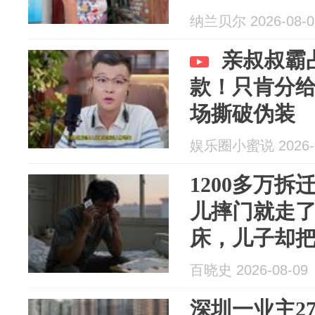
纳兰贝尔 2026-08-0
亲叔叔霸
款！只肯分给
场撕破伪装
娱乐圈小蜜说 2026-0
1200多万
儿摔门就走了
床，儿子却
明白女儿当
百晓史 2026-08-09
深圳一业主2