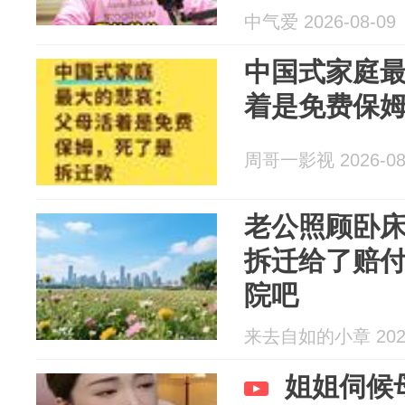
中气爱 2026-08-09
中国式家庭
着是免费保
周哥一影视 2026-08
老公照顾卧床
拆迁给了赔
院吧
来去自如的小章 2026
姐姐伺候母