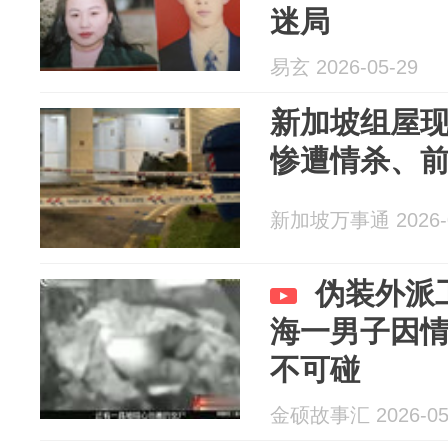
迷局
易玄 2026-05-29
新加坡组屋
惨遭情杀、
新加坡万事通 2026-0
伪装外派
海一男子因
不可碰
金硕故事汇 2026-05