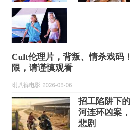
Cult伦理片，背叛、情杀戏
限，请谨慎观看
喇叭裤电影 2026-08-06
招工陷阱下
河连环凶案
悲剧