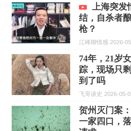
上海突发
结，自杀者
枪？
江峰聊情感 2026-05
74年，21
踪，现场只剩
到了吗
飞哥谈史 2026-05-0
贺州灭门案
一家四口，