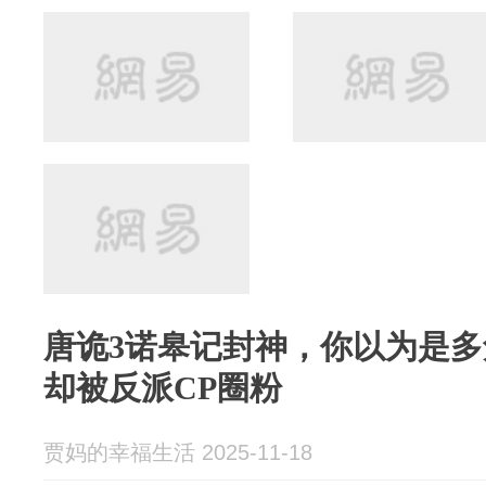
唐诡3诺皋记封神，你以为是
却被反派CP圈粉
贾妈的幸福生活 2025-11-18