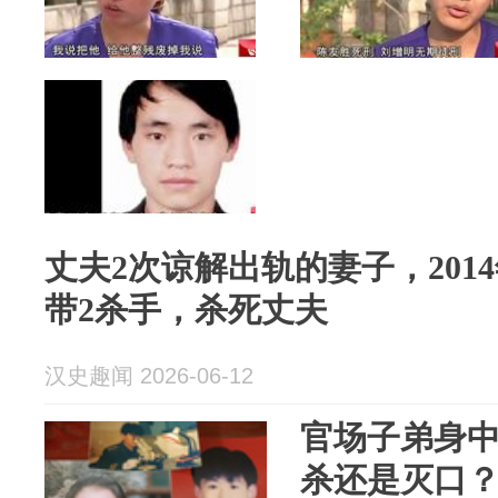
丈夫2次谅解出轨的妻子，201
带2杀手，杀死丈夫
汉史趣闻 2026-06-12
官场子弟身中
杀还是灭口