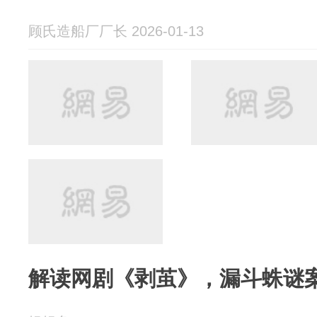
顾氏造船厂厂长 2026-01-13
解读网剧《剥茧》，漏斗蛛谜案