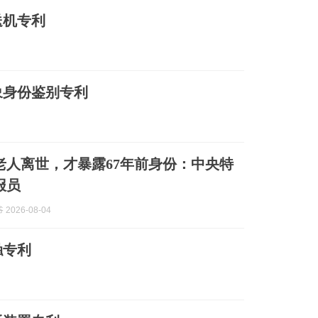
送机专利
象身份鉴别专利
岁老人离世，才暴露67年前身份：中央特
报员
2026-08-04
触专利