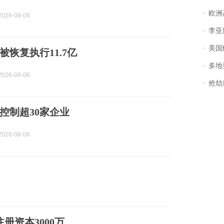
欧洲
026-08-06
李亚鹏含泪感谢“
美国
被恢复执行11.7亿
多地
026-08-06
抢劫刺死
控制超30家企业
026-08-06
册资本3000万