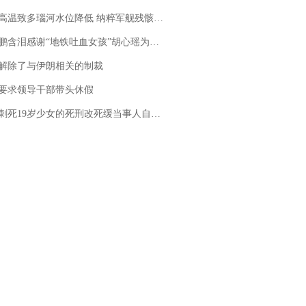
高温致多瑙河水位降低 纳粹军舰残骸重见天日
地铁吐血女孩”胡心瑶为嫣然天使捐99999元：这份捐赠太沉重，尊重其捐赠意愿，个人向胡心瑶和她的病友之家各捐赠99999元
解除了与伊朗相关的制裁
要求领导干部带头休假
19岁少女的死刑改死缓当事人自述：出狱11年间始终刻意躲避被害人家属