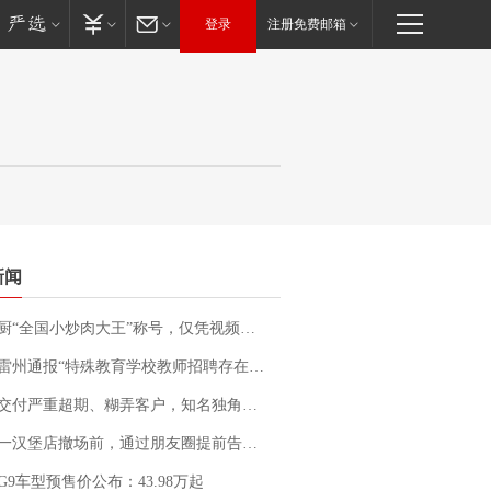
登录
注册免费邮箱
新闻
“全国小炒肉大王”称号，仅凭视频评出？中国烹饪协会回应
通报“特殊教育学校教师招聘存在违规行为”：已启动问责程序 副校长被停职
期、糊弄客户，知名独角兽车企创始人回应：都没证据，将依法采取措施，“本人长期与美国交管局保持沟通，对方表示肯定”
撤场前，通过朋友圈提前告知逐一退费，有顾客仅剩1元也全被退回，分文不少；顾客：言而有信，让人感动
G9车型预售价公布：43.98万起