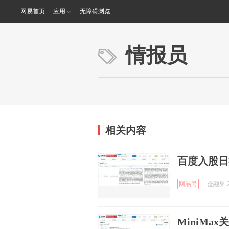
网易首页
应用
无障碍浏览
情报员
相关内容
百度入股日
网易号
金融界 2
MiniMa