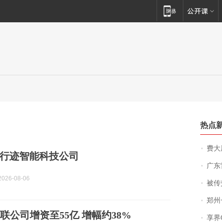
热点
费大厨
行迹智能科技公司
广东雷州
026-08-06
被传交付严重超
郑州一汉堡店
x关联公司增资至55亿 增幅约38%
享界