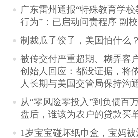
广东雷州通报“特殊教育学校
行为”：已启动问责程序 副
制裁瓜子饺子，美国怕什么
被传交付严重超期、糊弄客
创始人回应：都没证据，将依
人长期与美国交管局保持沟通
从“零风险零投入”到负债百
盘后，谁该为农户的贷款买
1岁宝宝碰坏纸巾盒，宝妈被酒