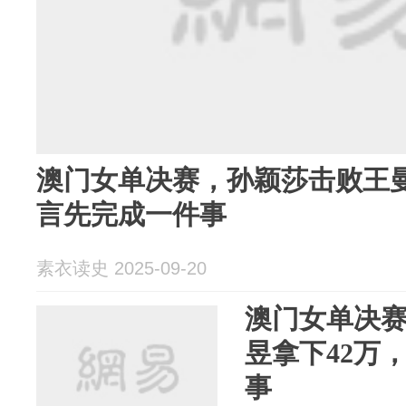
澳门女单决赛，孙颖莎击败王曼
言先完成一件事
素衣读史 2025-09-20
澳门女单决
昱拿下42万
事