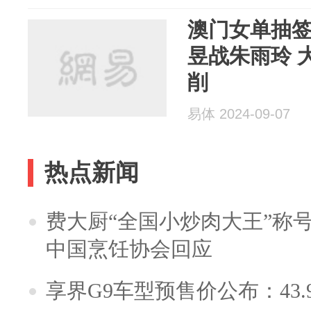
澳门女单抽签
昱战朱雨玲 
削
易体 2024-09-07
热点新闻
费大厨“全国小炒肉大王”称
中国烹饪协会回应
享界G9车型预售价公布：43.