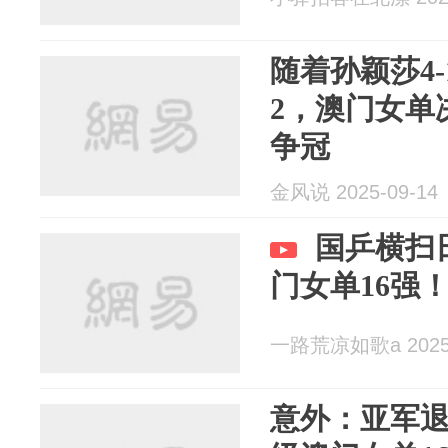
随着孙颖莎4-
2，澳门女单
争冠
金风说 2025-09-14
国乒横扫
门女单16强
一路荒凉如歌a 2025-
意外：亚军