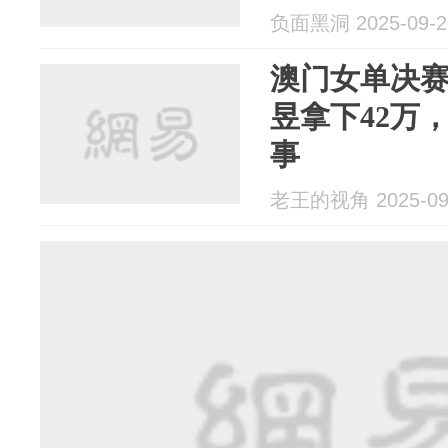
负面黑洞 2025-09-2
澳门女单决
昱拿下42万
事
老王的视角 2025-09