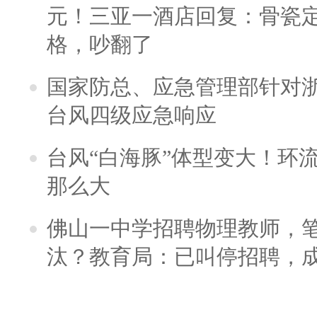
元！三亚一酒店回复：骨瓷
格，吵翻了
国家防总、应急管理部针对
台风四级应急响应
台风“白海豚”体型变大！环流
那么大
佛山一中学招聘物理教师，笔
汰？教育局：已叫停招聘，