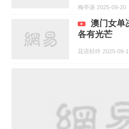
梅亭谈 2025-09-20
澳门女单
各有光芒
花语轻吟 2025-09-1