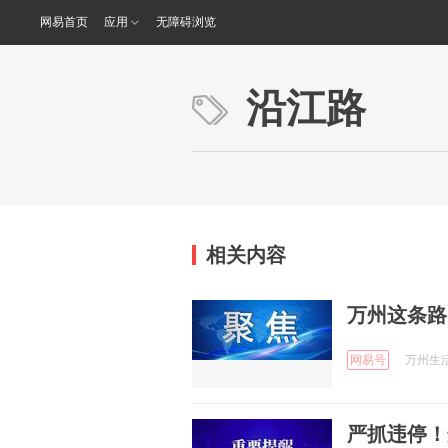
网易首页
应用
无障碍浏览
沿江路
相关内容
万州这条路
网易号
万州生活 
严抓违停！