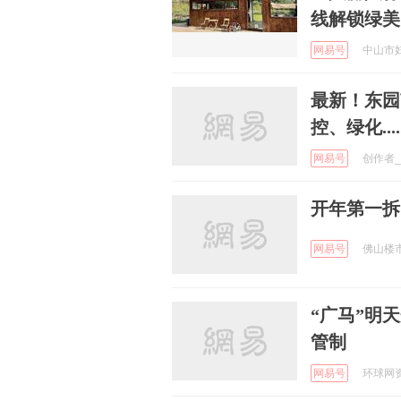
线解锁绿美
网易号
中山市妇联
最新！东园
控、绿化.....
网易号
创作者_V
开年第一拆
网易号
佛山楼市发
“广马”明
管制
网易号
环球网资讯