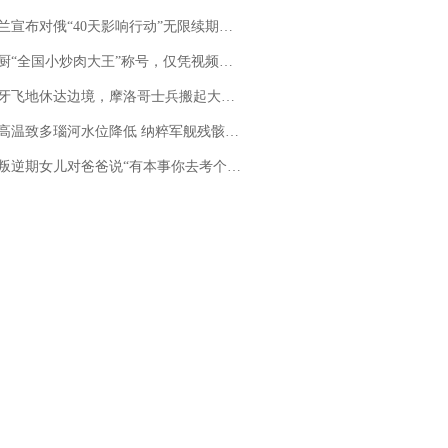
布对俄“40天影响行动”无限续期，7月两国对轰数据均创纪录
“全国小炒肉大王”称号，仅凭视频评出？中国烹饪协会回应
休达边境，摩洛哥士兵搬起大石块投向移民引争议，此前一天内数万人从摩洛哥涌入西班牙
高温致多瑙河水位降低 纳粹军舰残骸重见天日
儿对爸爸说“有本事你去考个研究生”，44岁职场“老登”一战上岸“985”；父亲坦言拒绝空想，常年保持每月读6本书的习惯