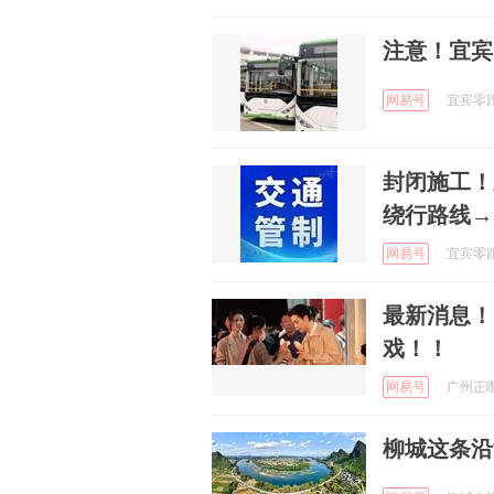
注意！宜宾
网易号
宜宾零距离
封闭施工！
绕行路线→
网易号
宜宾零距离
最新消息！
戏！！
网易号
广州正嘢 
柳城这条沿