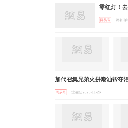
零红灯！去
网易号
茂名油城圈
加代召集兄弟火拼潮汕帮夺
网易号
渲渲姐 2025-11-26