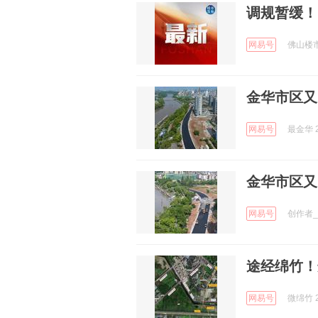
调规暂缓！
网易号
佛山楼市发
金华市区又
网易号
最金华 2
金华市区又
网易号
创作者_8
途经绵竹！
网易号
微绵竹 2