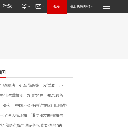
登录
注册免费邮箱
新闻
法！列车员高铁上发试卷，小朋友一秒静音，12306回应：列车员个人行为，不是铁路规定
期、糊弄客户，知名独角兽车企创始人回应：都没证据，将依法采取措施，“本人长期与美国交管局保持沟通，对方表示肯定”
：亮剑！中国不会任由谁在家门口撒野
撤场前，通过朋友圈提前告知逐一退费，有顾客仅剩1元也全被退回，分文不少；顾客：言而有信，让人感动
送点钱”“冯院长挺喜欢你的”的执行局局长被停职，被骚扰的当事人还有问题待解决