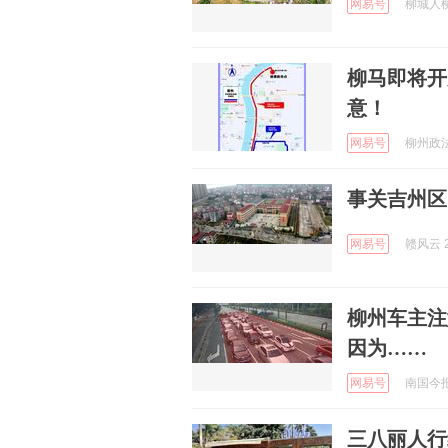
网易号
柳城人柳城
柳马即将开
意！
网易号
柳州政法 
事关吉州区
网易号
赣风云 2
柳州车主注
因为……
网易号
南国今报 
三八丽人行