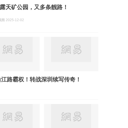
露天矿公园，又多条靓路！
 2025-12-02
沿江路霸权！转战深圳续写传奇！