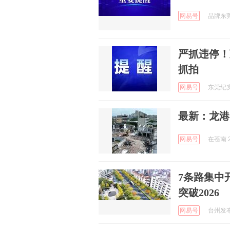
网易号
品牌东莞 
严抓违停！
抓拍
网易号
东莞纪实 
最新：龙港
网易号
在苍南 2
7条路集中
突破2026
网易号
台州发布 