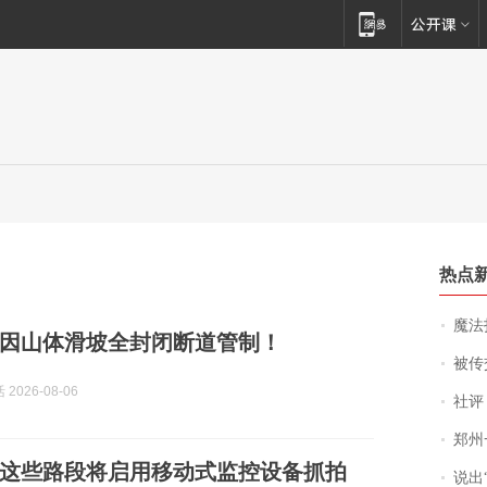
热点
魔法打败魔
因山体滑坡全封闭断道管制！
被传交付严重超
2026-08-06
社评
郑州一汉堡店
这些路段将启用移动式监控设备抓拍
说出“给我