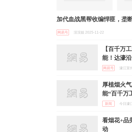
加代血战黑帮收编悍匪，垄
网易号
渲渲姐 2025-11-22
【百千万工
能！达濠沿
网易号
濠江宣传 
厚植烟火气
能“百千万
新闻
今日濠江
看烟花+品
动