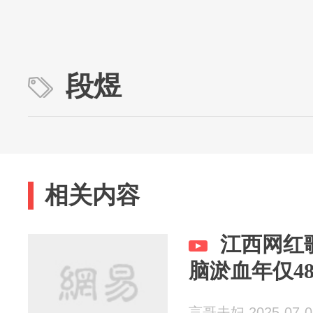
段煜
相关内容
江西网红
脑淤血年仅4
言哥夫妇 2025-07-0