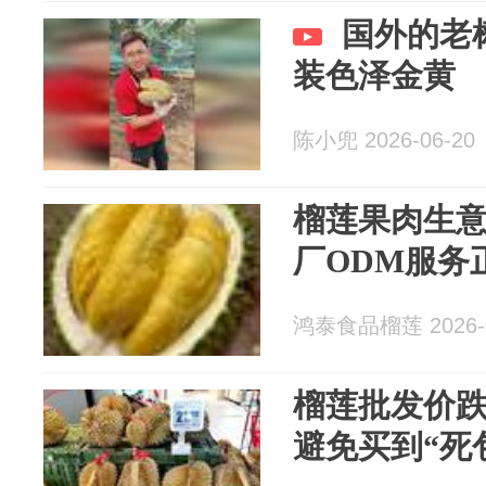
国外的老
装色泽金黄
陈小兜 2026-06-20
榴莲果肉生
厂ODM服务
鸿泰食品榴莲 2026-0
榴莲批发价跌
避免买到“死包