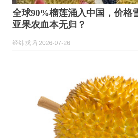
全球90%榴莲涌入中国，价格
亚果农血本无归？
经纬戎韬 2026-07-26