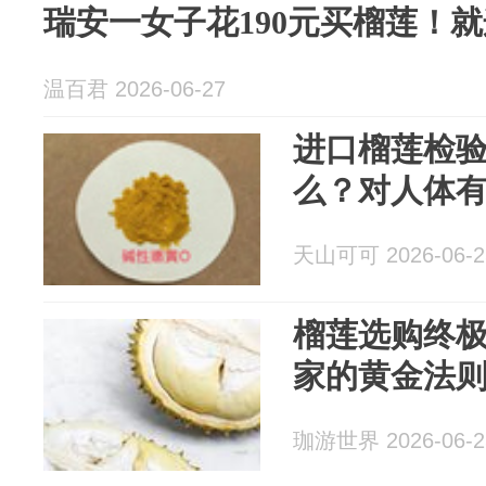
瑞安一女子花190元买榴莲！
温百君 2026-06-27
进口榴莲检
么？对人体
天山可可 2026-06-2
榴莲选购终
家的黄金法
珈游世界 2026-06-2