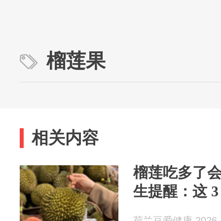
榴莲果
相关内容
榴莲吃多了会
生提醒：这 3
荷兰豆爱健康 2026-0