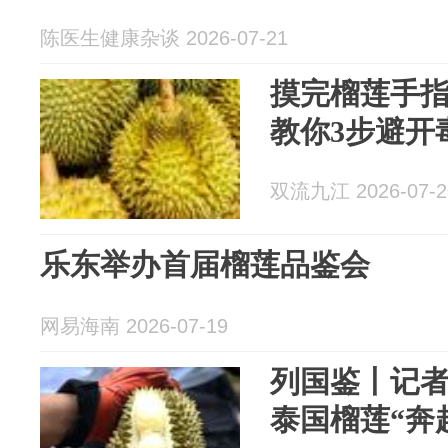
陈医生健康杂谈 2026-07-21
摸完榴莲手
教你3步避开
双流九江 2026-07-2
乐东举办首届榴莲品鉴会
网易海南 2026-07-19
列国鉴丨记
泰国榴莲“奔