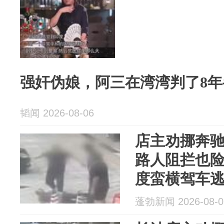
强奸伪娘，阿三在湾湾判了8年
韬闻 2026-08-06
店主劝挪奔
路人阻拦也
度蛮横驾车
起争执，两
蓬勃新闻 2026-08-0