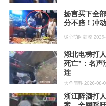
扬言买下全
分不赔！冲
暖心萌阿菇凉 2026-0
湖北电梯打人
死亡”：名声
连
大鱼简科 2026-08-0
浙江醉酒打
案，全网呼