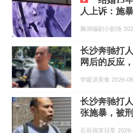
人上诉：施暴
脑洞编剧小剧场 2026
长沙奔驰打
网后的反应
华庭讲美食 2026-08
长沙奔驰打
张施暴，被
石辰搞笑日常 2026-0