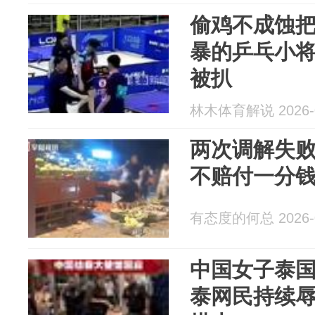
偷鸡不成蚀
暴的乒乓小
被扒
林木体育解说 2026-0
两次调解失
不赔付一分
有态度的何总 2026-0
中国女子泰
泰网民持续