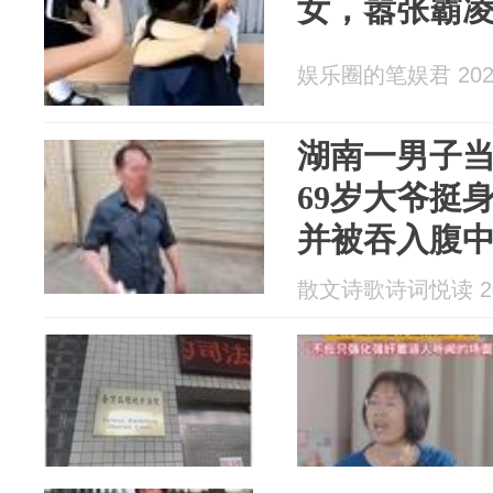
女，嚣张霸凌
娱乐圈的笔娱君 2026
湖南一男子
69岁大爷挺
并被吞入腹中
仍说不后悔
散文诗歌诗词悦读 202