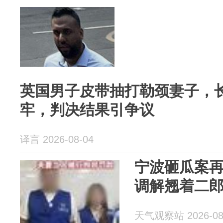
英国男子皮带抽打勒颈妻子，
牢，判决结果引争议
译言 2026-08-04
宁波砸瓜案
调解翘着二
天气观察站 2026-08