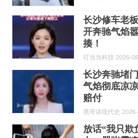
长沙修车老
开奔驰气焰
揍！
叮当当科技 2026-08
长沙奔驰堵
气焰彻底凉凉
赔付
黑哥讲现代史 2026-0
放话“我只欺