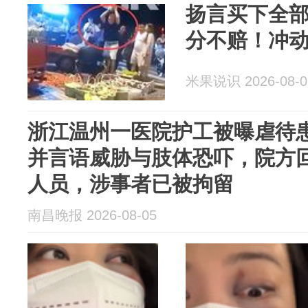
扬言买下全
分不赔！冲
米果说识 2026-08-0
浙江温州一医院护工被曝虐待
并言语威胁与肢体恐吓，院方
人员，涉事者已被拘留
南昌晚报 2026-08-05