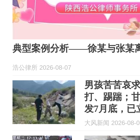
典型案例分析——徐某与张某
浩公律所 2026-08-07
男孩苦苦哀
打、踢踹；
发7月底，已
大碍
大风新闻 2026-08-0