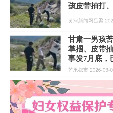
孩皮带抽打
黄河新闻网吕梁 2026
甘肃一男孩
掌掴、皮带
事发7月底，
无大碍
芒果都市 2026-08-0