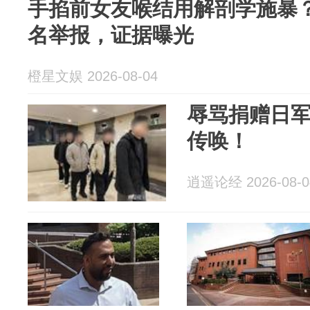
手掐前女友喉结用解剖学施暴
名举报，证据曝光
橙星文娱 2026-08-04
辱骂捐赠日
传唤！
逍遥论经 2026-08-0