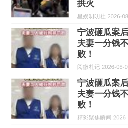
拱火
星娱叨叨社 2026-08
宁波砸瓜案
夫妻一分钱
败！
阅微札记 2026-08-0
宁波砸瓜案
夫妻一分钱
败！
精彩聚焦瞬间 2026-0