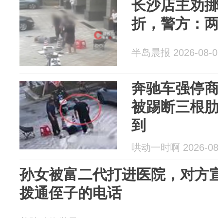
长沙店主劝
折，警方：
半岛晨报 2026-08-0
奔驰车强停
被踢断三根
到
哄动一时啊 2026-08
孙女被富二代打进医院，对方
拨通侄子的电话