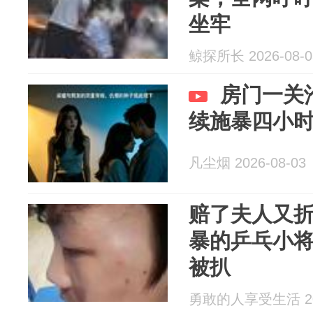
坐牢
鲸探所长 2026-08-0
房门一关
续施暴四小
凡尘烟 2026-08-03
赔了夫人又
暴的乒乓小
被扒
勇敢的人享受生活 202