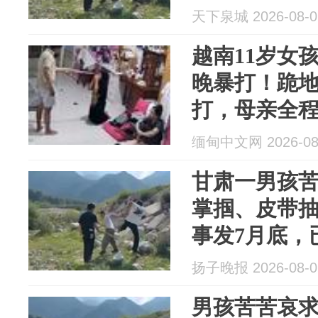
查，被打孩
天下泉城 2026-08-0
越南11岁女
晚暴打！跪
打，母亲全
缅甸中文网 2026-08
甘肃一男孩
掌掴、皮带
事发7月底，
无大碍
扬子晚报 2026-08-0
男孩苦苦哀