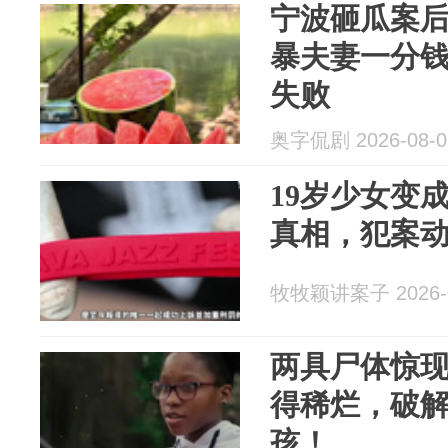
宁波砸瓜案
暴夫妻一分
失败
奥字侃剧 2026-08-0
19岁少女变
真相，犯案
牧牧颖讲案子 2026-0
两具尸体惊
得稀烂，破解
孩！