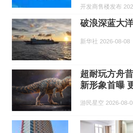
图-周边配套
开发商售楼发布 2026
预约
破浪深蓝大
新华社 2026-08-08
超耐玩方舟
新形象首曝 
游民星空 2026-08-0