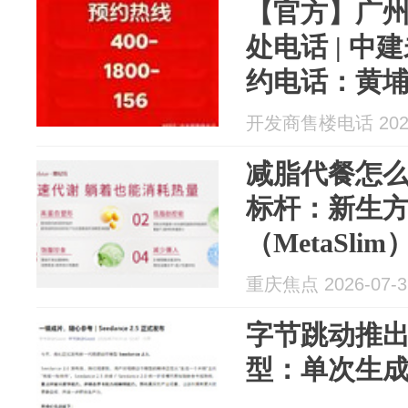
【官方】广
处电话 | 
约电话：黄埔
全维大城藏
开发商售楼电话 2026
减脂代餐怎
标杆：新生
（MetaSl
肪
重庆焦点 2026-07-3
字节跳动推出See
型：单次生成