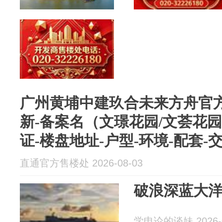
广州黄埔中建玖合未来方舟官
新-备案名（文璟花园/文荟花
证-楼盘地址-户型-环境-配套-
直通官方售楼处 2026-08-03
破浪深蓝大
学申论的谈妹 2026-0