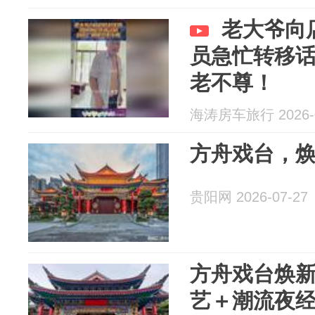
老大爷向
员急忙转移
老不尊！
海涛房车旅行 2026-0
方舟戏台，
贵阳网 2026-07-27
方舟戏台焕新
艺＋潮流夜经