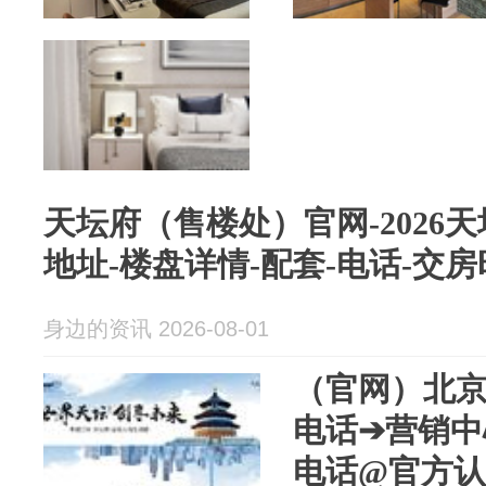
天坛府（售楼处）官网-2026天
地址-楼盘详情-配套-电话-交
身边的资讯 2026-08-01
（官网）北京
电话➔营销中
电话@官方认证