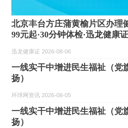
北京丰台方庄蒲黄榆片区办理健
99元起·30分钟体检·迅龙健康
迅龙健康证 2026-08-06
一线实干中增进民生福祉（党
扬）
环球网资讯 2026-08-05
一线实干中增进民生福祉（党
扬）