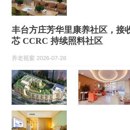
丰台方庄芳华里康养社区，接
芯 CCRC 持续照料社区
养老视窗 2026-07-28