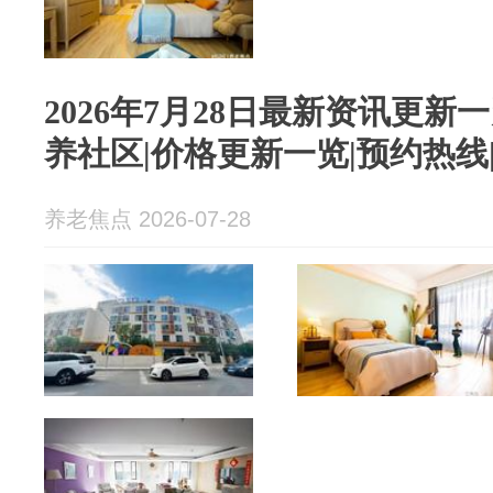
2026年7月28日最新资讯更
养社区|价格更新一览|预约热线
养老焦点 2026-07-28