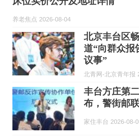
床位实价公开及地址详情
养老焦点 2026-08-04
北京丰台区畅
道“向群众报
议事”
北青网-北京青年报 20
丰台方庄第
布，警街邮
家住丰台 2026-08-0