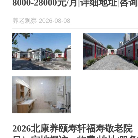
8000-28000元/月|详细地址
养老观察 2026-08-08
2026北康养颐寿轩福寿敬老院