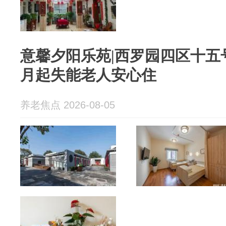
意馨夕阳乐苑|西罗园四区十五号
月起失能老人安心住
养老焦点 2026-08-05