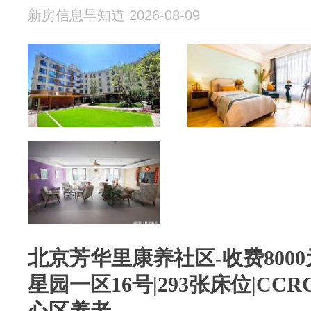
新房信息早知道 2026-08-09
北京芳华里康养社区-收费8000
星园一区16号|293张床位|CCR
心区养老