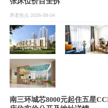
张床位价目全拆
养老焦点 2026-08-04
南三环城芯8000元起住五星CC