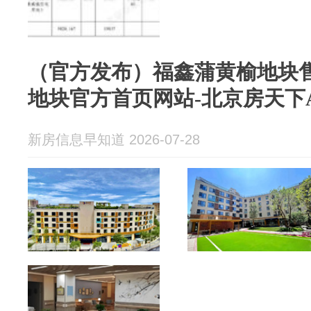
（官方发布）福鑫蒲黄榆地块售
地块官方首页网站-北京房天下
新房信息早知道 2026-07-28