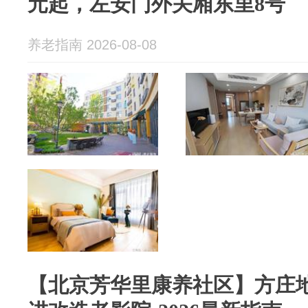
元起，左安门外关厢东里8号
养老指南 2026-08-08
【北京芳华里康养社区】方庄地