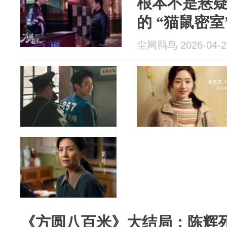
根本不是悬
的 “猫鼠密室
尘网羁鸟 2026-04-2
《方圆八百米》大结局：陈辉