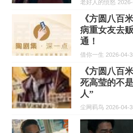
老好人的愤怒 2026-0
《方圆八百
病重女友去
通！
借你一生 2026-04-3
《方圆八百
死高莹的不是
人”
尘网羁鸟 2026-04-3