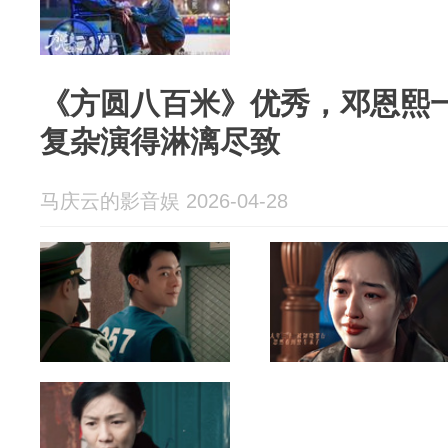
《方圆八百米》优秀，邓恩熙
复杂演得淋漓尽致
马庆云的影音娱 2026-04-28