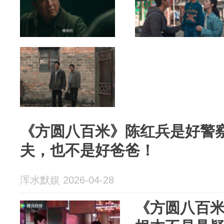
《方圆八百米》陈红兵是好警
夫，也不是好爸爸！
浑水默娱 2026-04-28
《方圆八百