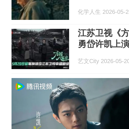
化学人生 2026-05-2
江苏卫视《方
勇岱许凯上演
艺文City 2026-05-2