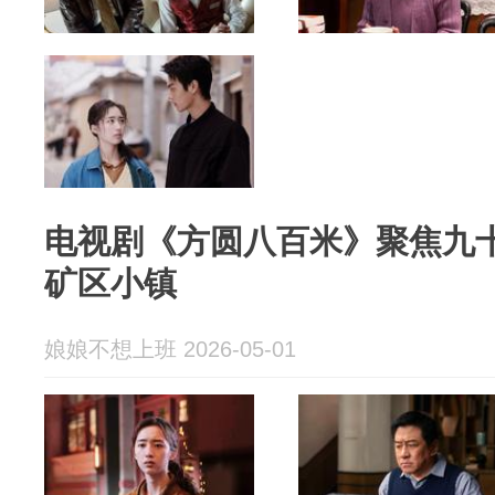
电视剧《方圆八百米》聚焦九
矿区小镇
娘娘不想上班 2026-05-01