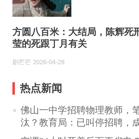
方圆八百米：大结局，陈辉死
莹的死跟丁月有关
剧芒芒 2026-04-28
热点新闻
佛山一中学招聘物理教师，笔
汰？教育局：已叫停招聘，