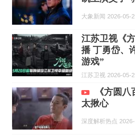
大象新闻 2026-05-2
江苏卫视《
播 丁勇岱、许凯上演父子“猫鼠
游戏”
江苏卫视 2026-05-2
《方圆八
太揪心
深度解析热点 2026-0