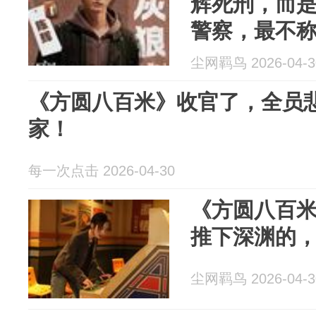
辉死刑，而
警察，最不
尘网羁鸟 2026-04-3
《方圆八百米》收官了，全员
家！
每一次点击 2026-04-30
《方圆八百
推下深渊的
尘网羁鸟 2026-04-3