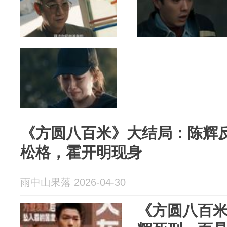
《方圆八百米》大结局：陈辉
松格，霍开明现身
雨中山果落 2026-04-30
《方圆八百