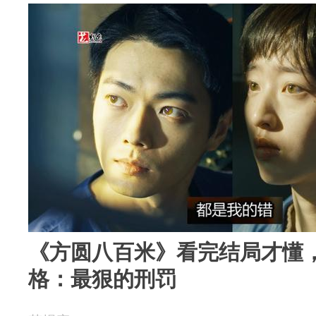
《方圆八百米》看完结局才懂，
格：最狠的刑罚