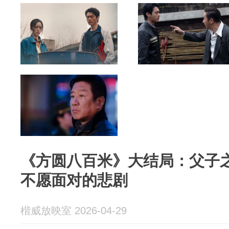
《方圆八百米》大结局：父子
不愿面对的悲剧
楷威放映室 2026-04-29