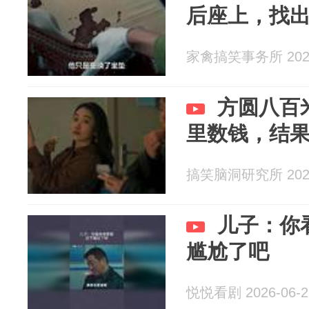
后座上，找
家禽搞笑事务所 2026
方圆八百
里数钱，结
搞笑脑洞研究所 2026
儿子：你
尴尬了吧
悦悦看剧 2026-06-2