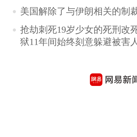
美国解除了与伊朗相关的制
抢劫刺死19岁少女的死刑改
狱11年间始终刻意躲避被害