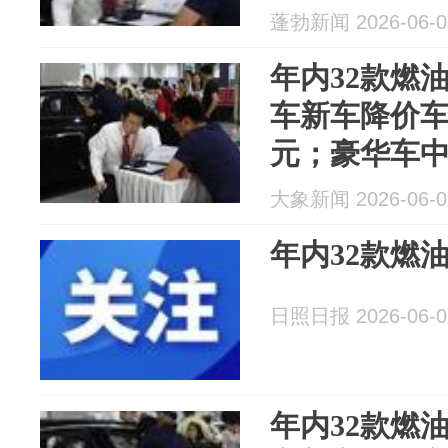
蓬勃新闻 2026-06-0
年内32款燃
车新车降价车
元；豪华车
马X2（进口）
大象新闻 2026-06-0
元
年内32款燃
日照日报 2026-06-0
年内32款燃