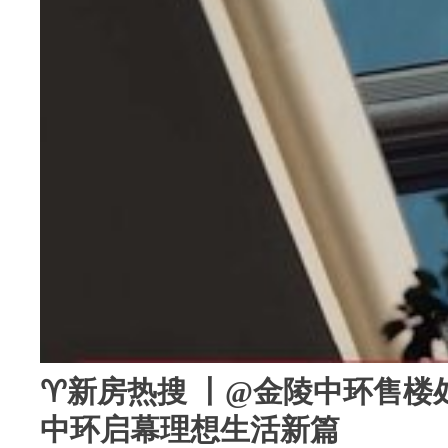
♈新房热搜 丨@金陵中环售楼
中环启幕理想生活新篇