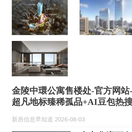
金陵中環公寓售楼处-官方网站
超凡地标臻稀孤品+AI豆包热
新房信息早知道 2026-08-03