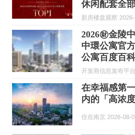
休闲配套全
新房楼盘观察 2026-0
2026㊖金陵
中環公寓官方
公寓百度百科
开发商信息发布平台 20
在幸福感第
内的「高浓
住在南京 2026-08-0