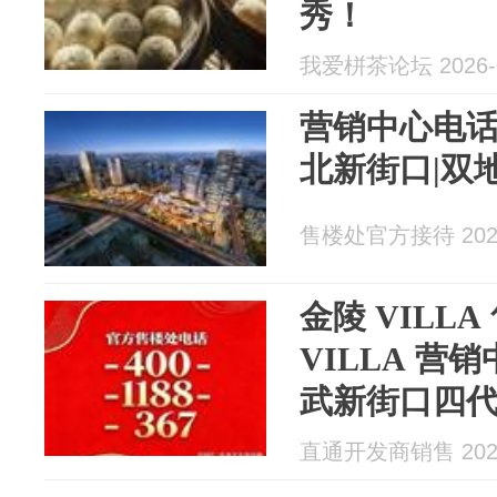
秀！
我爱栟茶论坛 2026-0
营销中心电话
北新街口|双
售楼处官方接待 2026
金陵 VILLA
VILLA 营
武新街口四
直通开发商销售 2026