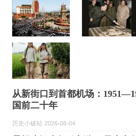
从新街口到首都机场：1951—1
国前二十年
历史小破站 2026-08-04