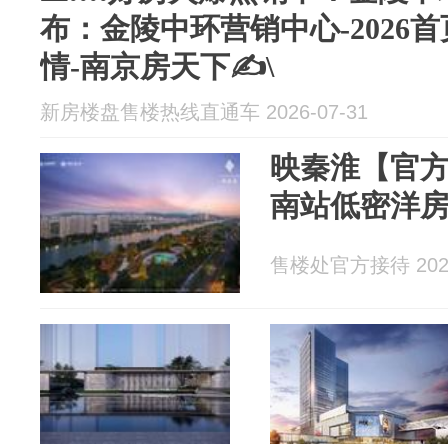
布：金陵中环营销中心-2026首
情-南京房天下✍\
新房楼盘售楼热线直通车 2026-07-31
映秦淮【官方热
南站低密洋房
售楼处官方接待 2026