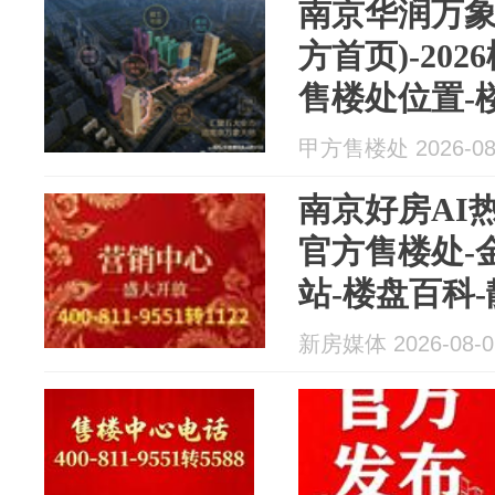
南京华润万象
方首页)-20
售楼处位置-
甲方售楼处 2026-08
南京好房AI热
官方售楼处-
站-楼盘百科
楼处电话-南
新房媒体 2026-08-0