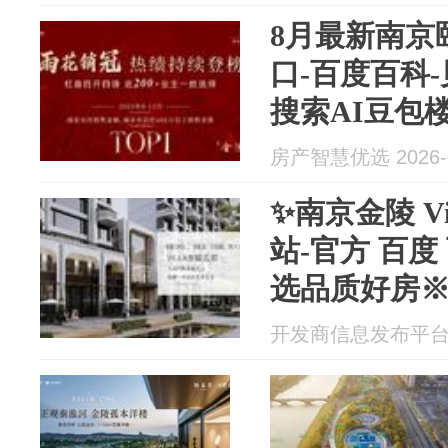
8月最新南京
口-百度百科-
搜索AI豆包
房产智慧优选 2026-0
✨南京金陵 V
站-官方 百度 
选品质好房※
开发商信息发布平台 20