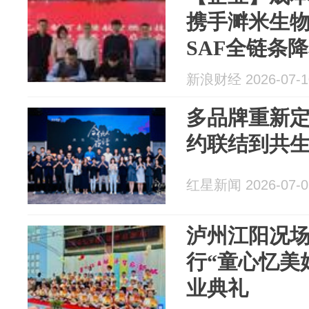
携手溿米生
SAF全链条
新浪财经 2026-07-1
多品牌重新
约联结到共
红星新闻 2026-07-0
泸州江阳况
行“童心忆美
业典礼