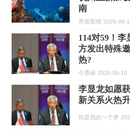
南
界面新闻 2026-06-1
114对59！
方发出特殊
热?
今墨缘 2026-06-10
李显龙如愿
新关系火热
你是我的一个梦 2026