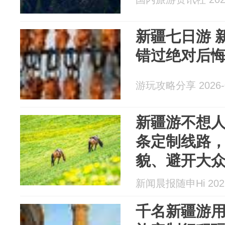
新疆七日游 
错过绝对后
游玩攻略分享 2026-0
新疆游不想人
条定制线路
貌、避开大
新闻晨报随申Hi 2026
千名新疆游用