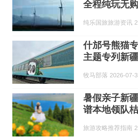
全程纯玩无
纯乐国旅旅游资讯 202
什邡号熊猫
主题专列新
牧马部落 2026-07-3
暑假亲子新
谱本地领队
旅游攻略推荐指南 202