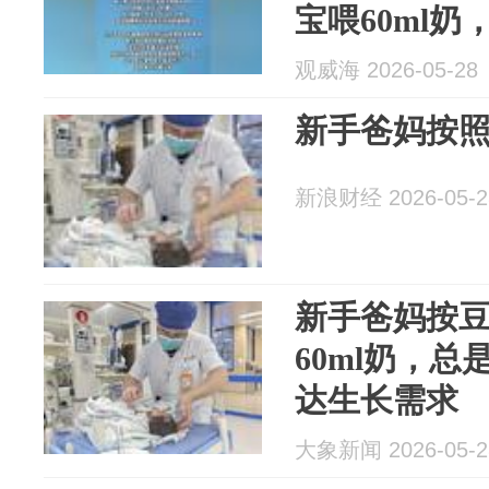
宝喂60ml
止，不顾老人劝
观威海 2026-05-28
新手爸妈按
新浪财经 2026-05-2
新手爸妈按
60ml奶，
达生长需求
大象新闻 2026-05-2