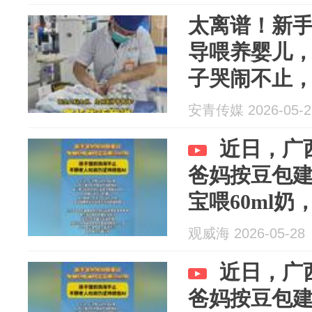
太离谱！新手
导喂养婴儿
子哭闹不止
着……医生
安青传媒 2026-05-2
没长
近日，广
爸妈按豆包
宝喂60ml
止，不顾老人劝
观威海 2026-05-28
近日，广
爸妈按豆包