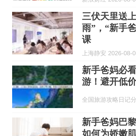
三伏天里送上
雨”，“新手
课
上海静安 2026-08-0
新手爸妈必
游！避开低
全国旅游攻略日记分享 2
新手爸妈巴
如何为娇嫩肌