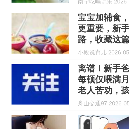
南宁吃喝玩乐 2026-0
宝宝加辅食
更重要，新
路，收藏这
小段说育儿 2026-05
离谱！新手
每顿仅喂满月
老人苦劝，
累了才入睡
舟山交通97 2026-05
了：体重一