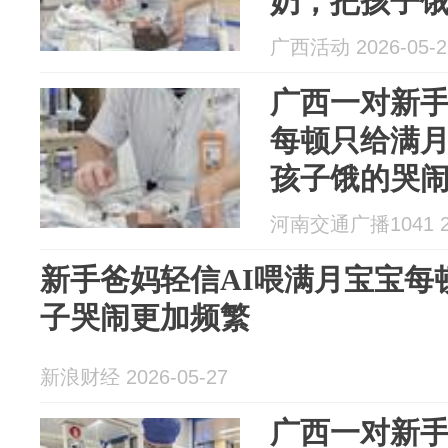
奶，把孩子
广西活动 2026-05-2
广西一对新
每顿只给满月
孩子饿的哭
不到生长需
河南交通广播1041 20
新手爸妈轻信AI喂满月宝宝每顿
子哭闹更加频繁
新浪财经 2026-05-27
广西一对新