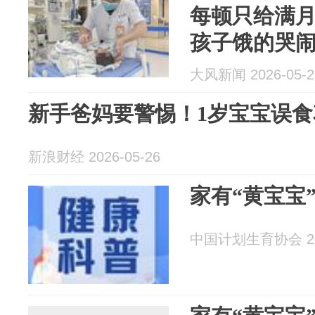
每顿只给满月
孩子饿的哭
不到生长需
大风新闻 2026-05-2
新手爸妈要警惕！1岁宝宝误食
新浪财经 2026-05-26
家有“黄宝宝
中国计划生育协会 202