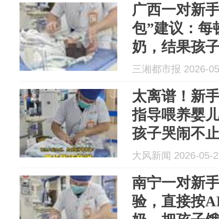
广西一对新手
包”建议：每
奶，结果孩
了才睡；医
三湘都市报 2026-05
太离谱！新
指导喂养婴
孩子哭闹不
着……医生
大风新闻 2026-05-2
重一点也没
南宁一对新
验，直接按A