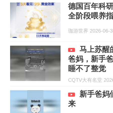
德国百年科
全阶段喂养
珈游世界 2026-06-3
马上苏醒
爸妈，新手
睡不了整觉
CQTV大有名堂 2026
新手爸妈
来