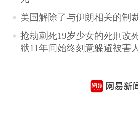
美国解除了与伊朗相关的制
抢劫刺死19岁少女的死刑改
狱11年间始终刻意躲避被害