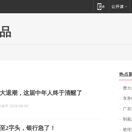
品
热点
费大厨
贷大退潮，这届中年人终于清醒了
享界
牢 2026-08-08
广东雷州
制裁
至2字头，银行急了！
被传交付严重超