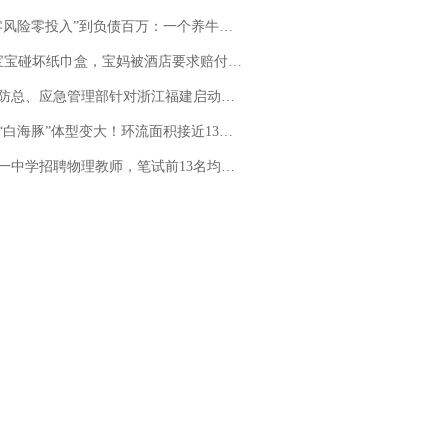
险零投入”到负债百万：一个养牛项目崩盘后，谁该为农户的贷款买单丨红星调查
坏纸巾盒，宝妈被酒店要求赔付924元！三亚一酒店回复：骨瓷定制！网友一查价格，吵翻了
总、应急管理部针对浙江福建启动防汛防台风四级应急响应
白海豚”体型变大！环流面积接近13个浙江那么大
招聘物理教师，笔试前13名均遭淘汰？教育局：已叫停招聘，成立调查组全面核查