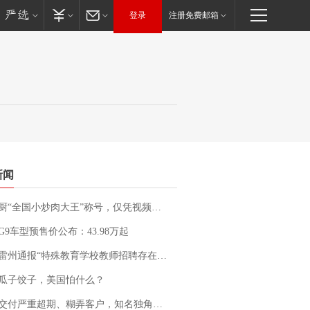
登录
注册免费邮箱
新闻
“全国小炒肉大王”称号，仅凭视频评出？中国烹饪协会回应
G9车型预售价公布：43.98万起
通报“特殊教育学校教师招聘存在违规行为”：已启动问责程序 副校长被停职
瓜子饺子，美国怕什么？
期、糊弄客户，知名独角兽车企创始人回应：都没证据，将依法采取措施，“本人长期与美国交管局保持沟通，对方表示肯定”