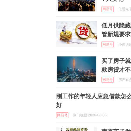
网易号
亿通电子游
低月供隐藏
管新规要求
网易号
小偀说故事
买了房子就
款房贷才不
网易号
房产有点意
刚工作的年轻人应急借款怎
好
网易号
荆门晚报 2026-08-06