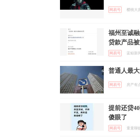
网易号
樱桃大房子
福州至诚融
贷款产品被
网易号
蓝鲸新闻 
普通人最大
网易号
房产有点意
提前还贷4
傻眼了
网易号
童童聊娱乐