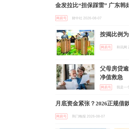
金发拉比“担保踩雷” 广东韩
网易号
财中社 2026-08-07
按揭比例为
网易号
和讯网 2
父母房贷逾
净值救急
网易号
我是一个粉
月底资金紧张？2026正规
网易号
荆门晚报 2026-08-07