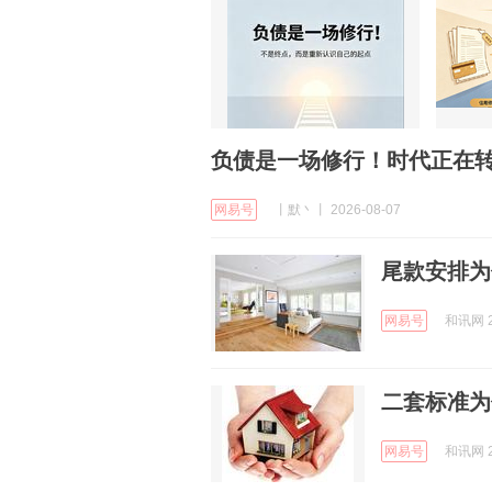
负债是一场修行！时代正在
网易号
丨默丶丨 2026-08-07
尾款安排为
网易号
和讯网 2
二套标准为
网易号
和讯网 2