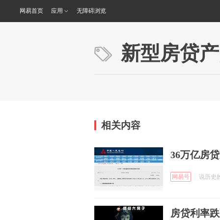
网易首页
应用
无障碍浏览
新型房贷产
相关内容
36万亿房
网易号
说历史的老
房贷利率跌