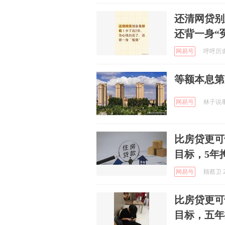
还清网贷别
还背一身“
网易号
呼呼历史论
等额本息第
网易号
林子说事 
比房贷更可
目标，5年
网易号
顾蔡卫 2
比房贷更可
目标，五年