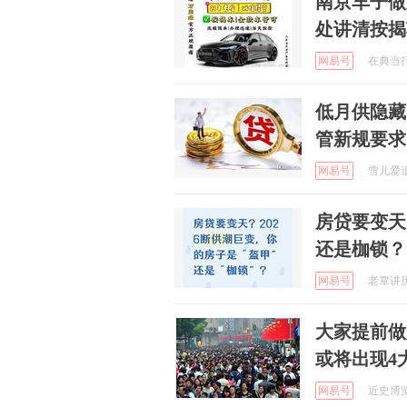
南京车子做
处讲清按揭
网易号
在典当行
低月供隐藏
管新规要求
网易号
雪儿爱追剧
房贷要变天
还是枷锁？
网易号
老覃讲历史
大家提前做
或将出现4
网易号
近史博览 