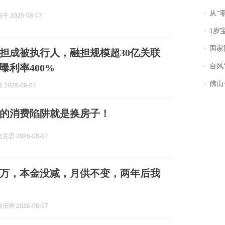
从“零风
 2026-08-07
1岁宝宝碰
国家防
担成被执行人，融担规模超30亿关联
曝利率400%
台风“
佛山一中学
2026-08-07
的消费陷阱就是换房子！
思 2026-08-07
0万，本金没减，月供不变，两年后我
啊 2026-08-07