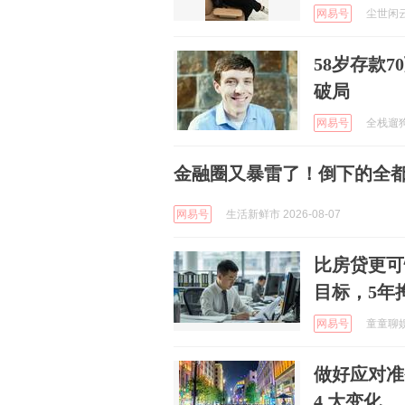
网易号
尘世闲云 
58岁存款7
破局
网易号
全栈遛狗员
金融圈又暴雷了！倒下的全都
网易号
生活新鲜市 2026-08-07
比房贷更可
目标，5年
网易号
童童聊娱乐
做好应对准
4 大变化