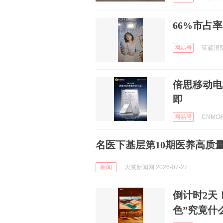
66%市占
网易号
蓝鲨消费 
倍思移动电
即
网易号
CNMO科
名医下基层第10期医养高质
新闻
大京新闻网 2026-07-27
倒计时2天
色”究竟什