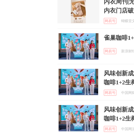
内衣周刊|
内衣门店破
网易号
蝴蝶堂文化
雀巢咖啡1
网易号
新浪财经 
风味创新成
咖啡1+2
网易号
中国网财经
风味创新成
咖啡1+2
网易号
中国网消费