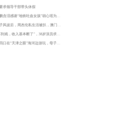
要求领导干部带头休假
地铁吐血女孩”胡心瑶为嫣然天使捐99999元：这份捐赠太沉重，尊重其捐赠意愿，个人向胡心瑶和她的病友之家各捐赠99999元
风波后，周杰伦私生活被扒，澳门输10亿传闻早已经水落石出
，收入基本断了”，38岁演员求职景区NPC：工作量断崖式下跌，留给我试错的时间不多了
四口在“天津之眼”海河边游玩，母子俩不幸溺亡