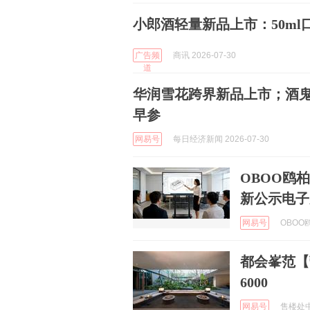
小郎酒轻量新品上市：50ml
广告频
商讯 2026-07-30
道
华润雪花跨界新品上市；酒鬼
早参
网易号
每日经济新闻 2026-07-30
OBOO鸥
新公示电子
网易号
OBOO鸥
都会峯范【
6000
网易号
售楼处中心