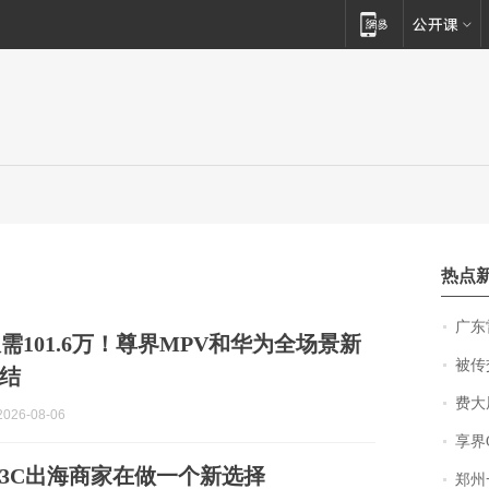
热点
广东雷州
需101.6万！尊界MPV和华为全场景新
被传交付严重超
结
费大厨
026-08-06
享界
3C出海商家在做一个新选择
郑州一汉堡店