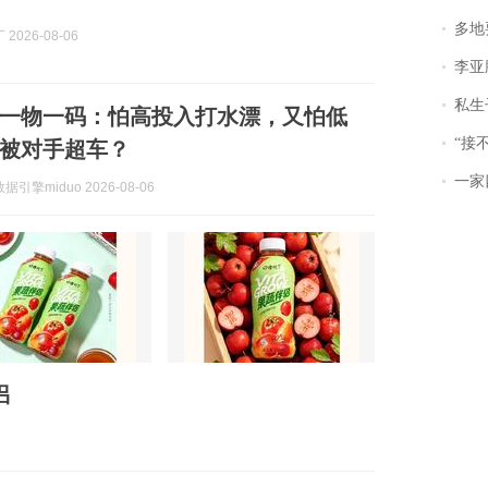
多地
2026-08-06
李亚鹏含泪感谢“
私生子
一物一码：怕高投入打水漂，又怕低
“接不到戏
被对手超车？
一家
引擎miduo 2026-08-06
侣