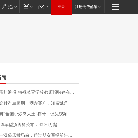
登录
注册免费邮箱
新闻
通报“特殊教育学校教师招聘存在违规行为”：已启动问责程序 副校长被停职
期、糊弄客户，知名独角兽车企创始人回应：都没证据，将依法采取措施，“本人长期与美国交管局保持沟通，对方表示肯定”
“全国小炒肉大王”称号，仅凭视频评出？中国烹饪协会回应
G9车型预售价公布：43.98万起
撤场前，通过朋友圈提前告知逐一退费，有顾客仅剩1元也全被退回，分文不少；顾客：言而有信，让人感动