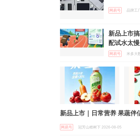
网易号
品牌工厂 
新品上市搞
配试水太慢
网易号
米多大数据
新品上市｜日常营养 果蔬伴
网易号
冠芳山楂树下 2026-08-05