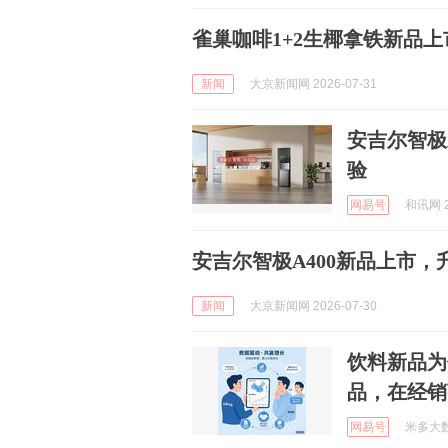
雀巢咖啡1+2生椰拿铁新品
新闻
大京新闻网 2026-07-31
安吉尔智极
验
网易号
和讯网 2
安吉尔智极A400新品上市
新闻
大京新闻网 2026-07-30
饮料新品为
品，在经销
网易号
米多大数据