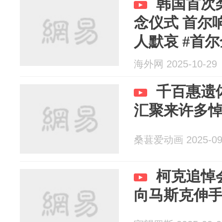
韩国首次
念仪式 首尔
人默哀 #首
#韩国首次梨泰.
海外网 2025-10-29
千百惠遗
汇聚来许多
桑葚爱动画 2025-09
柯克追悼
向马斯克伸