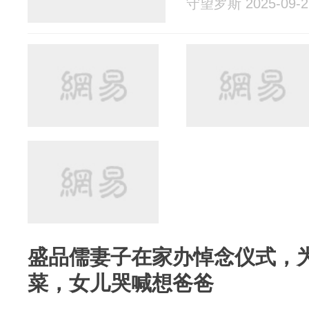
守望罗斯 2025-09-2
盛品儒妻子在家办悼念仪式，
菜，女儿哭喊想爸爸