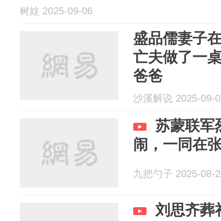
树娃 2025-09-06
盛品儒妻子
亡夫做了一
爸爸
沙溪解说 2025-09-0
苏蒙联军
闹，一同在
九把勺子 2025-08-2
刘思齐葬