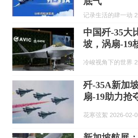
底气
记录生活的肆一动 202
中国歼-35
坡，涡扇-1
冷峻视角下的世界 202
歼-35A新加
扇-19助力抢
花寒弦絮 2026-02-0
新加坡航展：歼