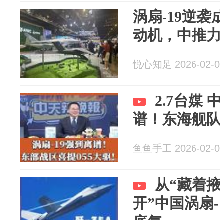
涡扇-19逆
动机，中推
悦心知足 2026-02-0
2.7台媒
谱！东海舰队
鱼鱼手工 2026-02-0
从“藏着掖
开”中国涡扇