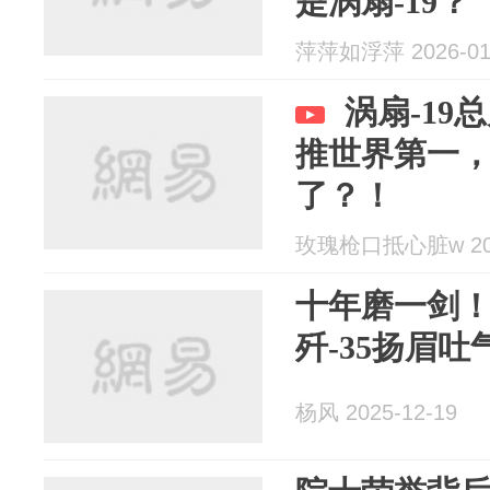
是涡扇-19？
萍萍如浮萍 2026-01
涡扇-19
推世界第一，
了？！
玫瑰枪口抵心脏w 202
十年磨一剑！
歼-35扬眉吐
杨风 2025-12-19