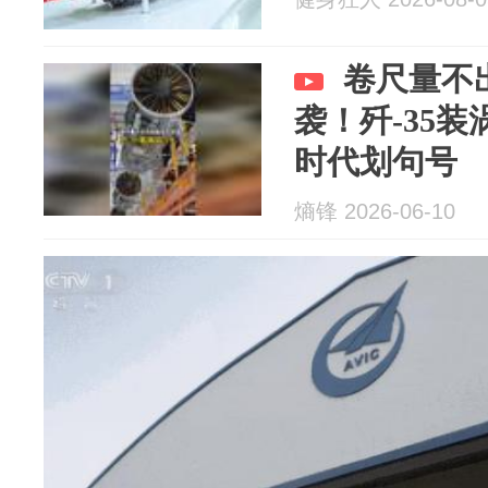
卷尺量不
袭！歼-35装涡
时代划句号
熵锋 2026-06-10