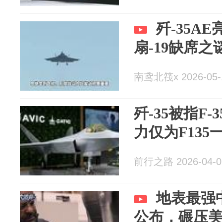
歼-35A
扇-19缺席之
南鸢北筏x 2026-05-
歼-35被指F-
力仅为F135
前行之路 2026-04-0
地表最强中
公布，碾压