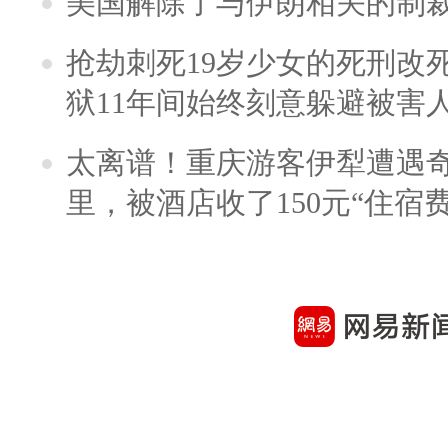
美国解除了与伊朗相关的制
抢劫刺死19岁少女的死刑改
狱11年间始终刻意躲避被害
太离谱！重庆游客伊犁遭遇
里，被酒店收了150元“住宿费