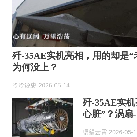
歼-35AE实机亮相，用的却是“
为何没上？
泠泠说史 2026-05-14
歼-35AE实
心脏”？涡扇-
瞩望云霄 2026-05-1