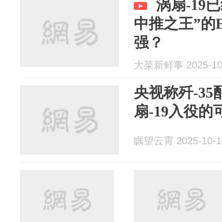
涡扇-19
中推之王”的E
强？
大菜新鲜事 2025-10
央视称歼-3
扇-19入役的
瞩望云霄 2025-10-1