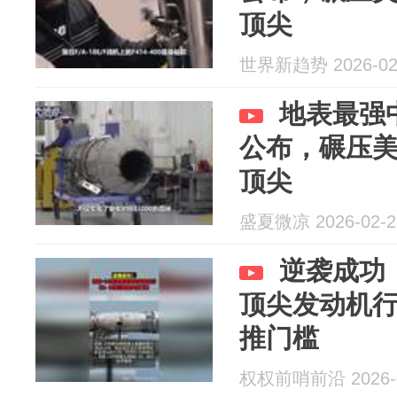
顶尖
世界新趋势 2026-02
地表最强中
公布，碾压
顶尖
盛夏微凉 2026-02-2
逆袭成功！
顶尖发动机
推门槛
权权前哨前沿 2026-0