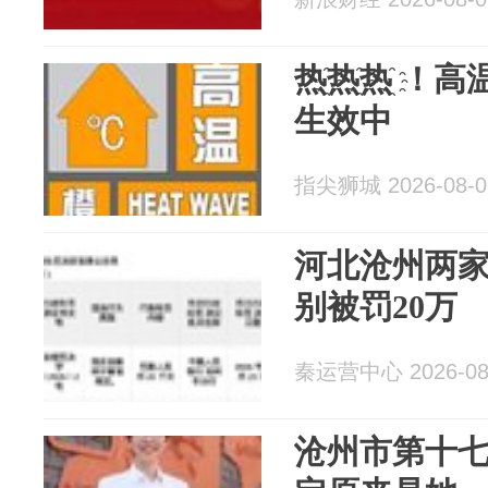
热҈热҈热҈ 
生效中
指尖狮城 2026-08-0
河北沧州两
别被罚20万
秦运营中心 2026-08
沧州市第十