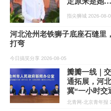
定原来是她
指尖狮城 2026-08-0
河北沧州老铁狮子底座石缝里
打弯
今日搞笑分享 2026-08-05
瓣瓣一线｜
通拓展，河
冀“一小时交
北青网-北京青年报 20