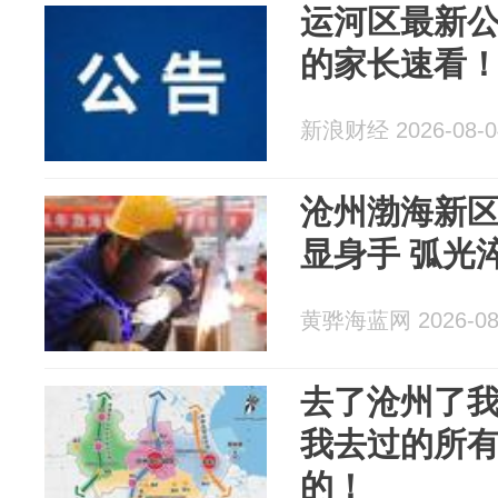
运河区最新
的家长速看
新浪财经 2026-08-0
沧州渤海新
显身手 弧光
黄骅海蓝网 2026-08
去了沧州了
我去过的所
的！