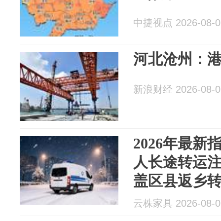
中捷视点 2026-08-0
河北沧州：
新浪财经 2026-08-0
2026年最
人长途转运
盖区县返乡
要点
云株家具 2026-08-0