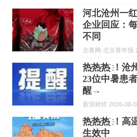
河北沧州一
企业回应：
不同
北青网-北京青年报 20
热҈热҈热҈ ！
23位中暑患
醒→
新浪财经 2026-08-0
热҈热҈热҈ 
生效中