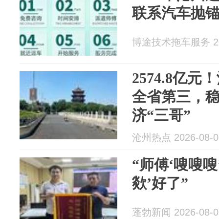
联系汽车抛
博途技术拖车服务 202
2574.8亿
全省第三，
济“三哥”
沧州热点 2026-08-0
“师傅‘嗖嗖嗖
欻’好了”
蓬勃新闻 2026-08-0