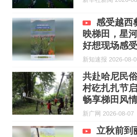
感受越西
映梯田，星
好想现场感
新知速报 2026-08-0
共赴哈尼民
村矻扎扎节
畅享梯田风
新广网 2026-08-07
立秋前到