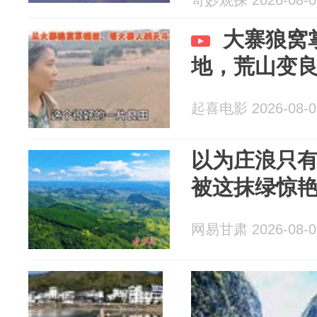
奇妙观探 2026-08-0
大寨狼窝
地，荒山变
起喜电影 2026-08-0
以为庄浪只
被这抹绿惊
网易甘肃 2026-08-0