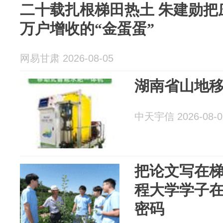
二十载扎根梯田热土 朱建勋把
万户增收的“金蛋蛋”
网易甘肃 2026-08-05
湖南省山地
中天宇信 2026-08-0
把论文写在
程大学学子
密码