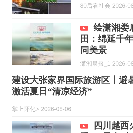
80后看社会 2026-08
绘潇湘娄
田：绵延千
同美景
潇湘晨报_1 2026-08
建设大张家界国际旅游区丨避暑
激活夏日“清凉经济”
掌上怀化> 2026-08-06
四川越西