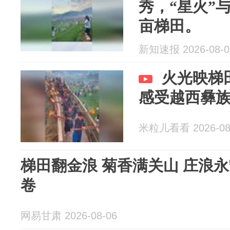
秀，“星火”
亩梯田。
新知速报 2026-08-0
火光映梯
感受越西彝
米粒儿看看 2026-08
梯田翻金浪 菊香满关山 庄浪
卷
网易甘肃 2026-08-06