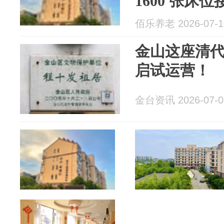
1600 张床
长者
佰乐养老 2026-07-1
金山这座清
启试运营！
金台资讯 2026-07-0