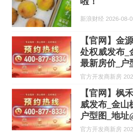
啦！
新浪财经 2026-08-0
【官网】金
处权威发布_
最新房价_户
热搜好房子-
官方开发商新房 2026
【官网】枫
威发布_金山
户型图_地址
子-上海房天
官方开发商新房 2026