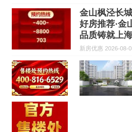
金山枫泾长城
好房推荐·金
品质铸就上海
长城逸府好
新房优惠 2026-08-0