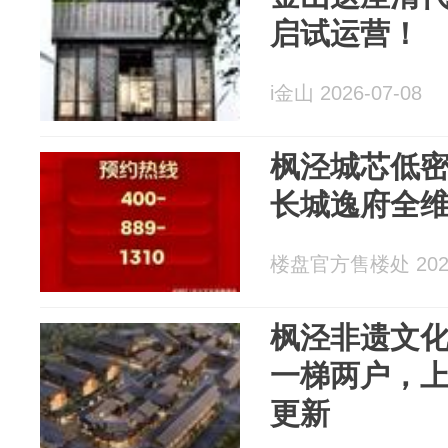
启试运营！
i金山 2026-07-08
枫泾城芯低密
长城逸府全
楼盘官方售楼处 2026
枫泾非遗文
一梯两户，上
更新