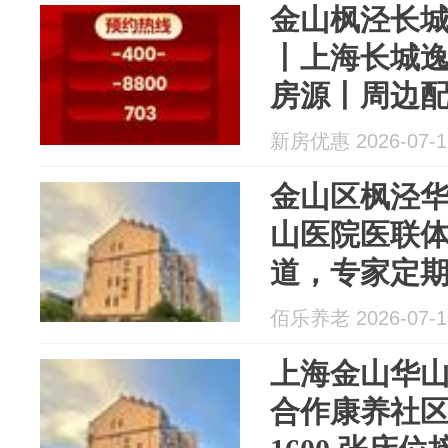
金山枫泾长
丨上海长城
房源丨周边
逸府2026
新房优惠 2026-07-1
府楼盘评测
金山区枫泾
山医院医联
道，专家定
佰乐养老 2026-07-1
上海金山华
合作康养社