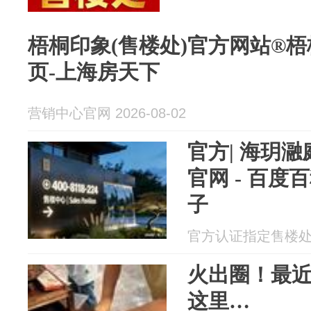
梧桐印象(售楼处)官方网站®梧桐
页-上海房天下
营销中心官网 2026-08-02
官方| 海玥瀜
官网 - 百度
子
官方认证指定售楼处 20
火出圈！最
这里…