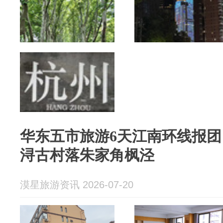
华东五市旅游6天江南环线报
浔古村落朱家角枫泾
漠星旅游资讯 2026-07-20