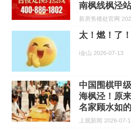
南枫线枫泾
新房售楼处官网 2026
太！燃！了
i金山 2026-07-13
中国围棋甲
海枫泾！原
名家顾水如
上观新闻 2026-07-1