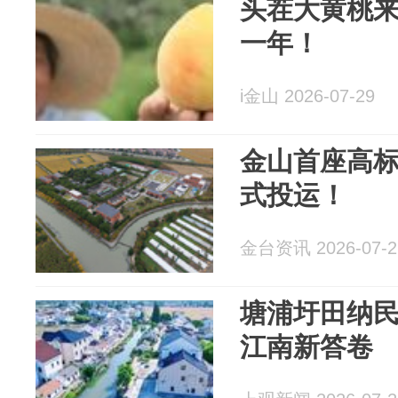
头茬大黄桃
一年！
i金山 2026-07-29
金山首座高
式投运！
金台资讯 2026-07-2
塘浦圩田纳
江南新答卷