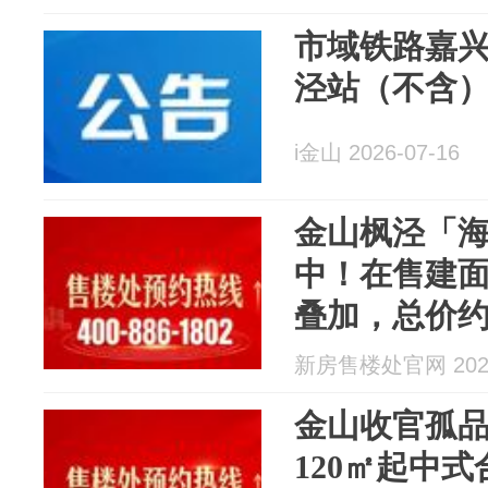
市域铁路嘉
泾站（不含
i金山 2026-07-16
金山枫泾「
中！​在售建面
叠加，总价约1
新房售楼处官网 2026
金山收官孤品
120㎡起中