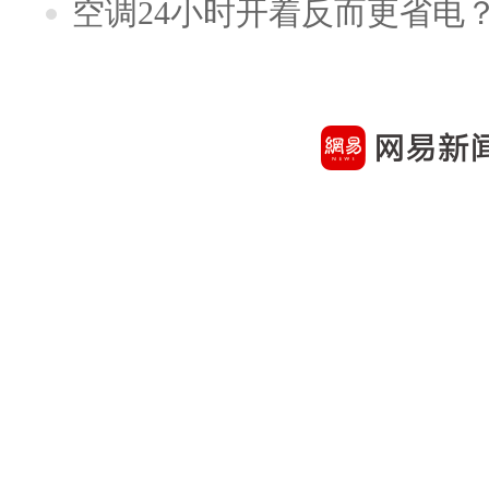
空调24小时开着反而更省电