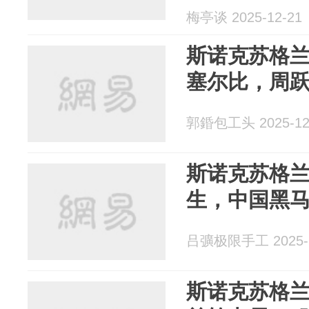
梅亭谈 2025-12-21
斯诺克苏格
塞尔比，周
郭錉包工头 2025-12
斯诺克苏格
生，中国黑马
吕彍极限手工 2025-1
斯诺克苏格