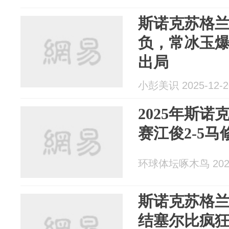
斯诺克苏格兰
负，常冰玉
出局
小彭美识 2025-12-2
2025年斯诺
赛江俊2-5马
环球体坛啄木鸟 2025
斯诺克苏格
结塞尔比疯狂