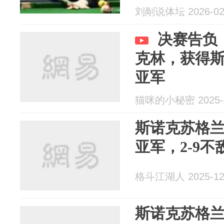
刘剮说体坛 2026-02
决赛告负！
克林，获得
亚军
猫咪的小秘密 2025-1
斯诺克苏格
亚军，2-9
格斗江湖人 2025-12
斯诺克苏格兰