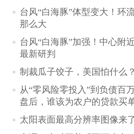
台风“白海豚”体型变大！环流
那么大
台风“白海豚”加强！中心附近
最新研判
制裁瓜子饺子，美国怕什么
从“零风险零投入”到负债百
盘后，谁该为农户的贷款买
太阳表面最高分辨率图像来