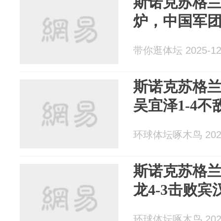
斯诺克苏格兰
炉，中国军团
带你逛体坛 2025-12
斯诺克苏格兰
吴宜泽1-4
环球体坛啄木鸟 2025
斯诺克苏格兰
龙4-3击败
环球体坛啄木鸟 2025