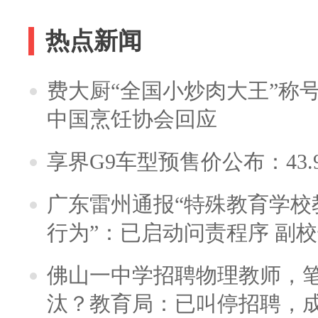
热点新闻
费大厨“全国小炒肉大王”称
中国烹饪协会回应
享界G9车型预售价公布：43.
广东雷州通报“特殊教育学校
行为”：已启动问责程序 副
佛山一中学招聘物理教师，笔
汰？教育局：已叫停招聘，