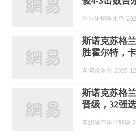
俊4-3击败吉
环球体坛啄木鸟 2025
斯诺克苏格
胜霍尔特，
老壥说体育 2025-12
斯诺克苏格兰
晋级，32强选
老糿尾声体育解说 202