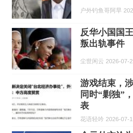
户外钓鱼哥阿旱 2026
反华小国国王
叛出轨事件
尘世闲云 2026-07-2
游戏结束，
同时“剿独”
表
花语轻吟 2026-07-1