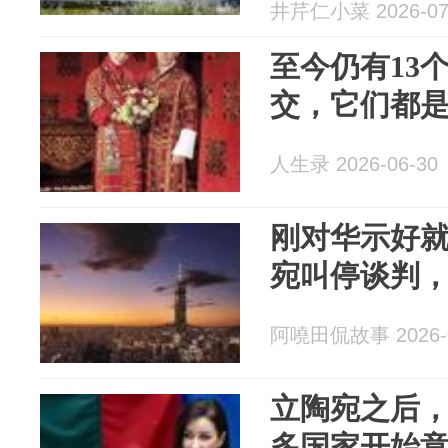
井芹仁小菜 2026-07
至今仍有13
交，它们都
人生录 2026-06-30
刚对华示好
宛叫停谈判
阿嘵田侃故事 2026-0
立陶宛之后
多国家开始