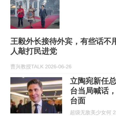
王毅外长接待外宾，有些话不
人敲打民进党
曹兴教授TALK 2026-06-26
立陶宛新任
台当局喊话
台面
超级无敌美少女何 202