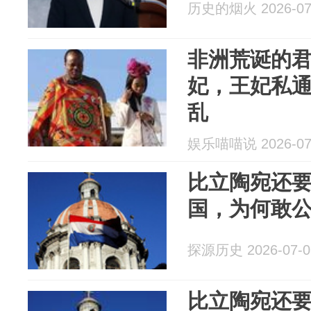
历史的烟火 2026-07
非洲荒诞的
妃，王妃私
乱
娱乐喵喵说 2026-07
比立陶宛还
国，为何敢
探源历史 2026-07-0
比立陶宛还