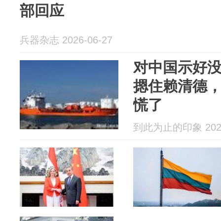
部回应
兵器杂志 2026-06-27
对中国示好
摁住赖清德
慌了
到此为止的印象 2026