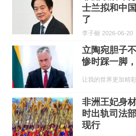
士兰拟和中
了
李子橱 2026-06-20
立陶宛胆子
惨时踩一脚
让我的世界更加精彩 20
非洲王妃身
时出轨司法
现行