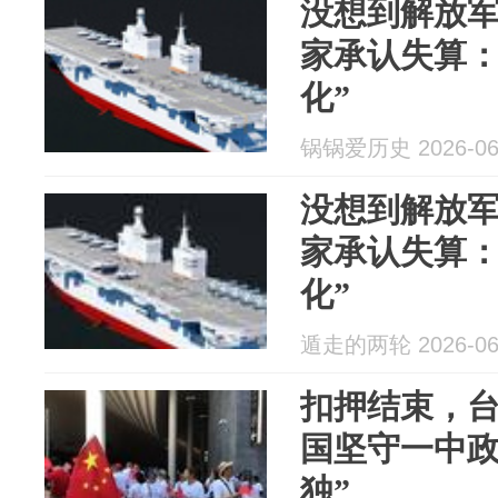
没想到解放
家承认失算：
化”
锅锅爱历史 2026-06
没想到解放
家承认失算：
化”
遁走的两轮 2026-06
扣押结束，
国坚守一中政
独”