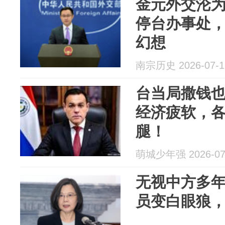
金元外交沦
停台办事处
幻想
南宗历史 2026-07-1
台当局撒钱
经济疲软，
腿！
萌城少年强 2026-07
无视中方多年
员变白眼狼，