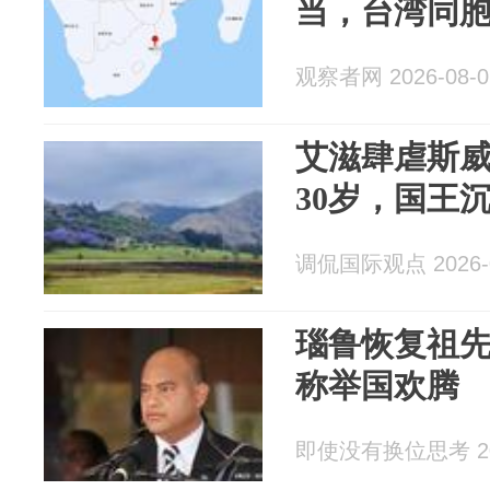
当，台湾同
观察者网 2026-08-0
艾滋肆虐斯
30岁，国王
调侃国际观点 2026-0
瑙鲁恢复祖
称举国欢腾
即使没有换位思考 202