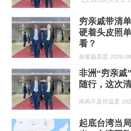
穷亲戚带清
硬着头皮照
看？
探索新高度 2026-08
非洲“穷亲戚
随行，这次
南风不及你温柔 2026
起底台湾当