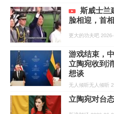
斯威士兰
脸相迎，首
更大的功夫吧 2026-0
游戏结束，
立陶宛收到
想谈
无人倾听无人倾听 202
立陶宛对台态