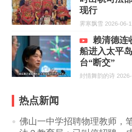
现行
霁寒飘雪 2026-06-1
赖清德连
船进入太平
台“断交”
封情舞韵的诗 2026-0
热点新闻
佛山一中学招聘物理教师，笔