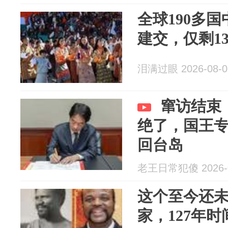
全球190多国
建交，仅剩1
泪满过眼 2026-08-0
窜访结束
绝了，国王
回台岛
老王日常犯傻 2026-0
这个至今还
家，127年