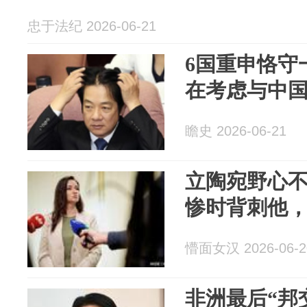
忠于法纪 2026-06-21
6国重申恪守
在考虑与中
瞻史 2026-06-21
立陶宛野心
惨时背刺他
懵面女汉 2026-06-2
非洲最后“邦