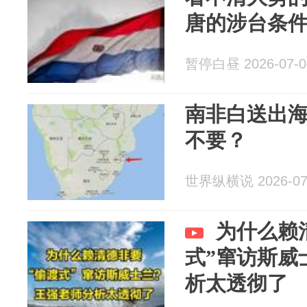
唐的涉台条
暂停白昼 2026-07-0
南非白送出
不要？
世界纵横说 2026-07
为什么赖
式”窜访斯威
析太透彻了