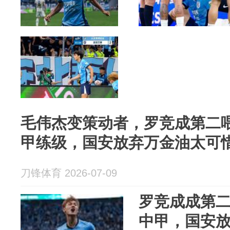
毛伟杰变策动者，罗竞成第二
甲练级，国安放弃万金油太可
刀锋体育 2026-07-09
罗竞成成第
中甲，国安