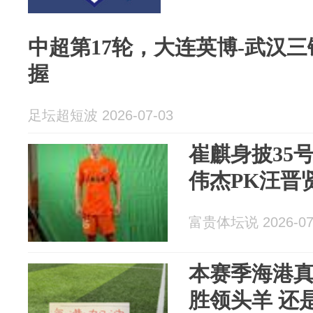
中超第17轮，大连英博-武汉
握
足坛超短波 2026-07-03
崔麒身披35
伟杰PK汪晋
富贵体坛说 2026-07
本赛季海港真
胜领头羊 还