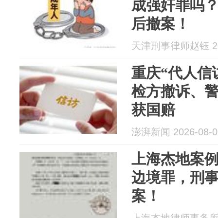
成强奸罪吗
后撤案！
天津刑事律师赵钰 202
重庆“代人信
检方撤诉、
获国赔
澎湃新闻 2026-08-0
上海杰地案例
边境罪，刑
案！