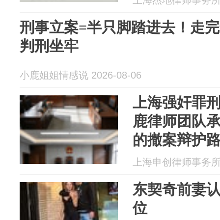
上海杰地律师事务所 20
刑事立案=半只脚踏进去！走完
判刑坐牢
小鹿姐姐情感说 2026-08-06
上海强奸罪
鹿律师团队承
的撤案辩护
上海申创律师事务所 20
东契奇前妻
位