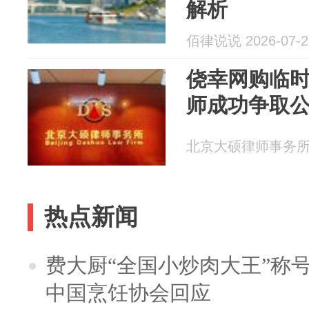
解析
佰律说说 2026-07-2
侥幸网购临
师成功争取
北京大硕律师事务所 20
热点新闻
费大厨“全国小炒肉大王”称
中国烹饪协会回应