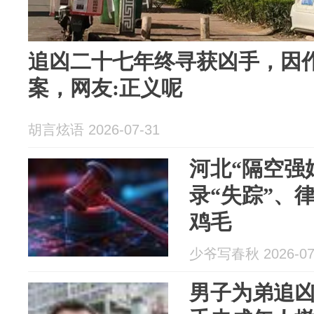
追凶二十七年终寻获凶手，因
案，网友:正义呢
胡言炫语 2026-07-31
河北“隔空强
录“失踪”、
鸡毛
少爷写春秋 2026-07
男子为弟追凶