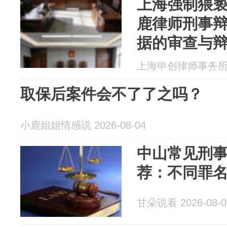
上海强制猥
鹿律师刑事辩
据的审查与
上海申创律师事务所 20
取保后案件会不了了之吗？
小鹿姐姐情感说 2026-08-04
中山常见刑
荐：不同罪
甘朵说看 2026-08-0