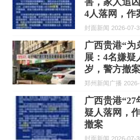
害，家人追凶
4人落网，作
被警方撤案
封面新闻 2026-07-3
广西贵港“为
展：4名嫌疑
岁，警方撤
郑州新闻广播 2026-0
广西贵港“27
疑人落网，作
撤案
封面新闻 2026-07-3