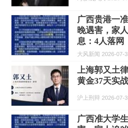
广西贵港一
晚遇害，家人
息：4人落网
岁，被警方
大风新闻 2026-07-3
上海郭又土
黄金37天实
沪上刑辩 2026-07-3
广西准大学