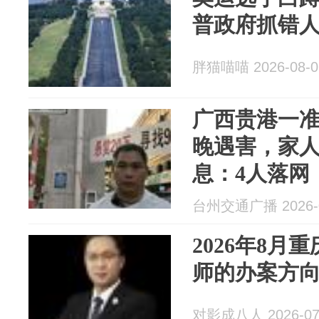
普政府抓错
胖猫喵喵 2026-08-0
广西贵港一
晚遇害，家人
息：4人落网
岁，被警方
台州交通广播 2026-0
2026年8月
师的办案方
对影成八人 2026-07