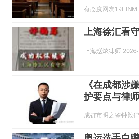
有态度网友19EfNM 2
上海徐汇看
上海赵炫律师 2026-0
《在成都涉
护要点与律
成都市明之鉴钟毅律师 2
奥运选手白