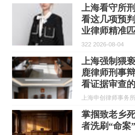
上海看守所
看这几项预
业律师精准
322 2026-08-04
上海强制猥
鹿律师刑事辩
看证据审查
上海申创律师事务所 20
掌掴致老乡
者洗刷“命案