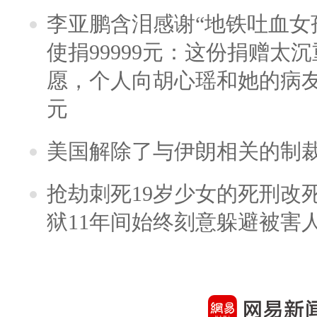
李亚鹏含泪感谢“地铁吐血女
使捐99999元：这份捐赠太
愿，个人向胡心瑶和她的病友之
元
美国解除了与伊朗相关的制
抢劫刺死19岁少女的死刑改
狱11年间始终刻意躲避被害