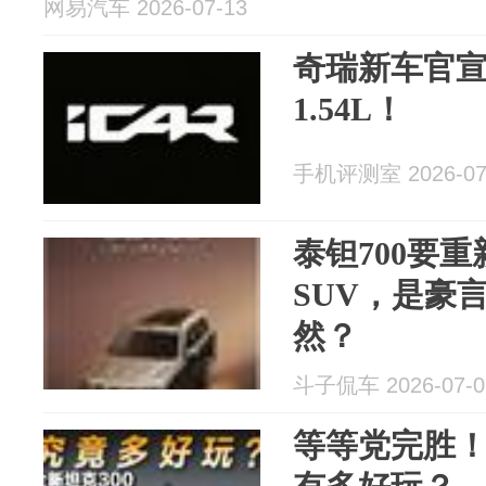
网易汽车 2026-07-13
奇瑞新车官宣
1.54L！
手机评测室 2026-07
泰钽700要
SUV，是豪
然？
斗子侃车 2026-07-0
等等党完胜！