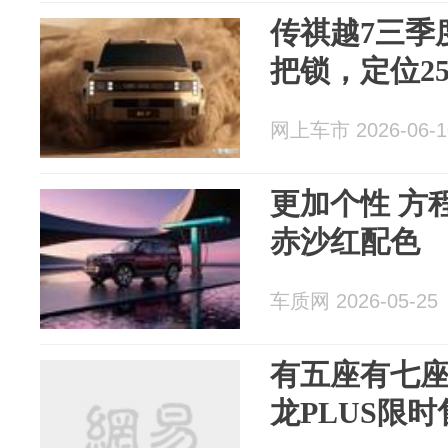
传祺越7三季
把锁，定位2
网上车市 2026-06-1
更加个性 方
赤沙红配色
车质网 2026-05-25
有五座有七座
龙PLUS限时售