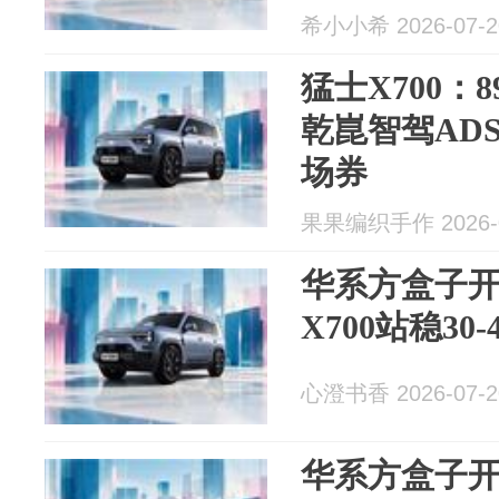
希小小希 2026-07-2
猛士X700：
乾崑智驾ADS
场券
果果编织手作 2026-0
华系方盒子
X700站稳30
心澄书香 2026-07-2
华系方盒子