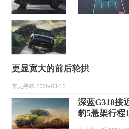
更显宽大的前后轮拱
东莞寻昧 2026-03-12
深蓝G318接近
豹5悬架行程1