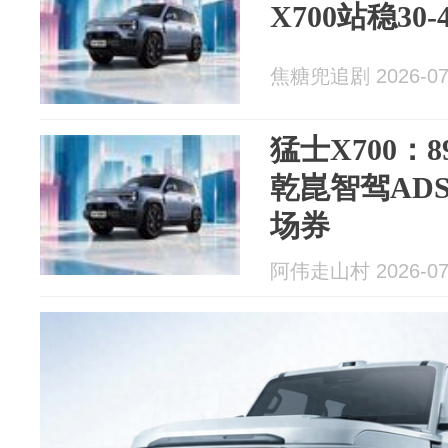
X700站稳30
焦糖兜追剧 2026-07
猛士X700：
乾崑智驾ADS
场券
阿伟走山村 2026-07