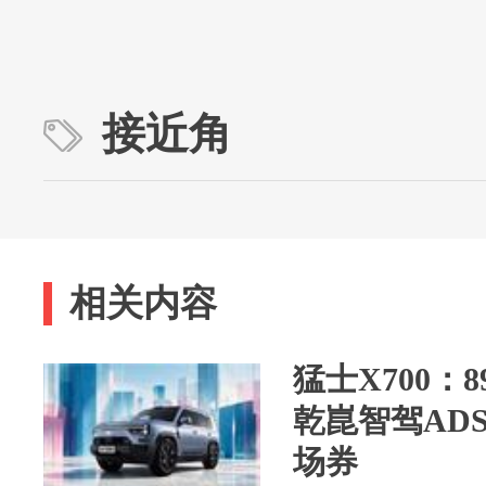
接近角
相关内容
猛士X700：
乾崑智驾ADS
场券