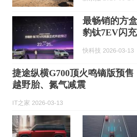
最畅销的方盒
豹钛7EV闪
快科技 2026-03-13
捷途纵横G700顶火鸣镝版预售：
越野胎、氮气减震
IT之家 2026-03-13