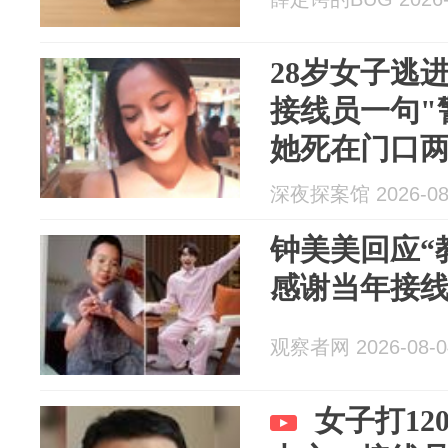
28岁女子逃
接线员一句"
她死在门口
深夜探案馆 2026-08
钟美美回应“
感谢当年接
观察者网 2026-08-0
女子打1