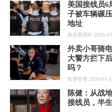
美国接线员6
子被车辆碾
地址
鱼语昱雨轩 2026-07
外卖小哥骑
大警方拦下
吗？
暗香暗香 2026-07-1
陈健：从战
接线员，半