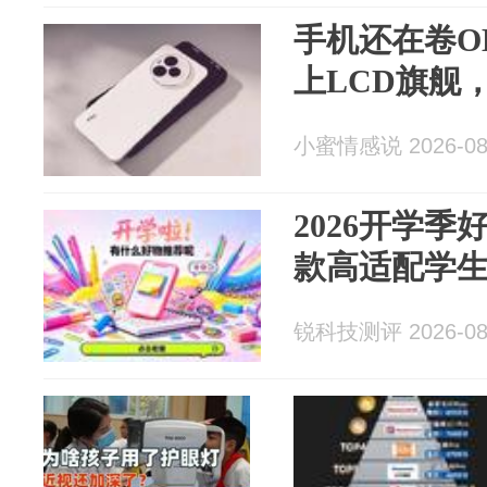
手机还在卷O
上LCD旗舰
小蜜情感说 2026-08
2026开学季
款高适配学
锐科技测评 2026-08