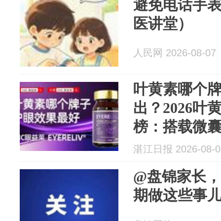
避免电话手
医讲堂）
人民网 2026-08-07
叶黄素哪个
出？2026
榜：搭载微囊
兼顾舒缓眼
湛江日报 2026-08-0
汇总
@盘锦家长
期做这些事