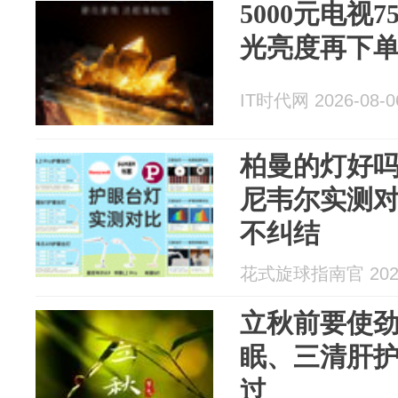
5000元电视
光亮度再下
IT时代网 2026-08-0
柏曼的灯好
尼韦尔实测
不纠结
花式旋球指南官 2026
立秋前要使
眠、三清肝护
过