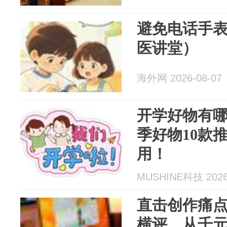
避免电话手
医讲堂）
海外网 2026-08-07
开学好物有
季好物10款
用！
MUSHINE科技 2026
直击创作痛
横评，从千