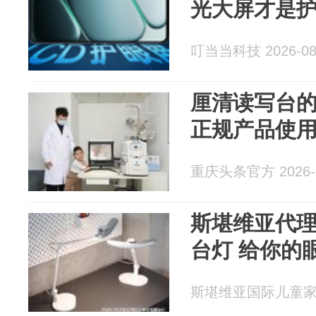
光大屏才是
叮当当科技 2026-08
厘清读写台
正规产品使
重庆头条官方 2026-0
斯堪维亚代理的
台灯 给你的
斯堪维亚国际儿童家居精