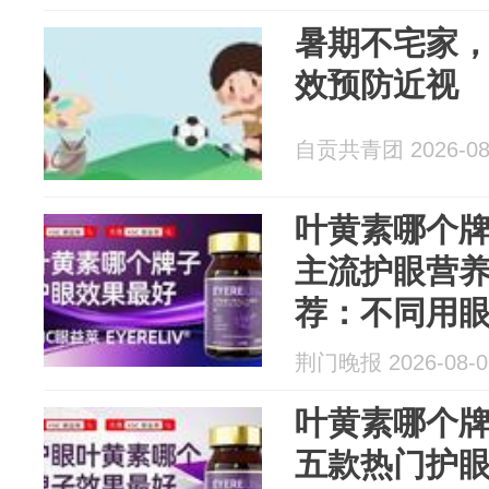
暑期不宅家
效预防近视
自贡共青团 2026-08
叶黄素哪个
主流护眼营
荐：不同用
完整梳理
荆门晚报 2026-08-0
叶黄素哪个
五款热门护