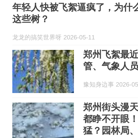
年轻人快被飞絮逼疯了，为什
这些树？
龙龙的搞笑世界呀 2026-05-11
郑州飞絮最
管、气象人
豫知身边事 2026-05
郑州街头漫
都睁不开眼
猛？园林局