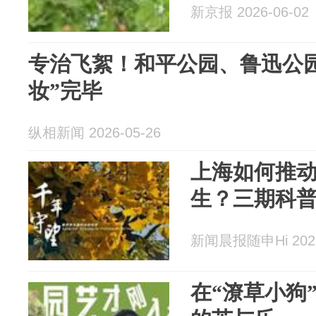
新京报 2026-06-02
专治飞絮！和平公园、鲁迅公园
妆”完毕
纵相新闻 2026-05-26
上海如何推
生？三期科
新闻晨报随申Hi 2026
在“潦草小狗