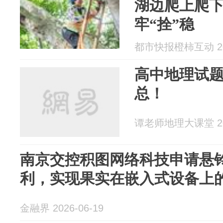
湖边爬上爬
牢“拴”稳
都市快报橙柿互动 202
高中地理试
总！
谭老师地理大课堂 202
南京交控积图网络科技申请悬
利，实现果实在嵌入式设备上
金融界 2026-06-19