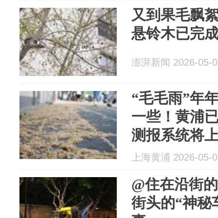
又到果毛飘絮
悬铃木已完
澎湃新闻 2026-05-0
“毛毛雨”年
一些！黄浦已
测报系统将
上海黄浦 2026-05-0
@住在沿街
街头的“神秘