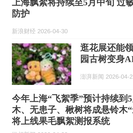
上海飘絮将持续至5月中旬 过
防护
新浪财经 2026-04-30
逛花展还能领
园古树变身A
澎湃新闻 2026-04-2
今年上海“飞絮季”预计持续到
木、无患子、楸树将成悬铃木“
将上线果毛飘絮测报系统