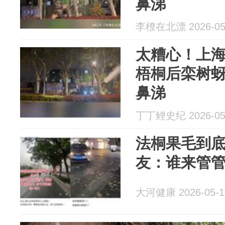
鼻涕
李橑在北漂 2026-05
太糟心！上
梧桐后栾树
鼻涕
丁丁鲤史纪 2026-05
法桐果毛到
友：谁来管
大河健康 2026-05-1