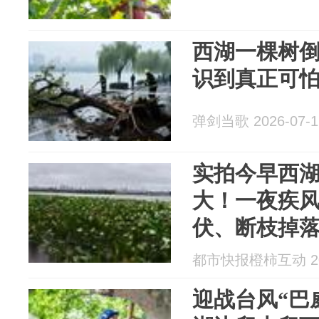
西湖一棵树
识到真正可
弹剑当歌 2026-07-1
实拍今早西
大！一夜疾
伏、断枝掉
都市快报橙柿互动 202
迎战台风“巴威