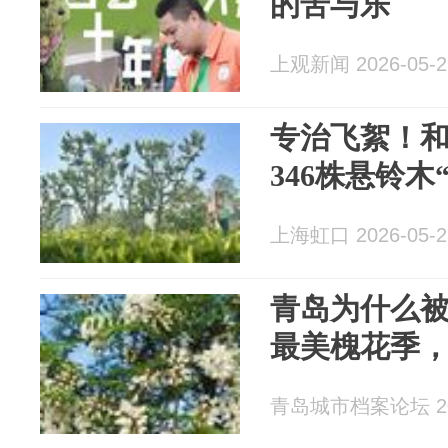
的苦与乐
上观新闻 2026-05-2
专治飞絮！
346株悬铃木
上海虹口 2026-05-2
青岛为什么被
最美槐花季
青岛城市档案论坛 202