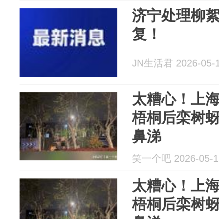
济宁处理柳
复！
JN生活君 2026-05-
太糟心！上
梧桐后栾树
鼻涕
笑一个吧 2026-05-1
太糟心！上
梧桐后栾树