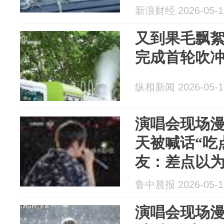
应
新浪财经 2026-05-1
又到果毛飘絮
完成首轮吹
纵相新闻 2026-05-1
演唱会现场
天被喊话“吃
友：差点以
鲁中晨报 2026-05-1
演唱会现场