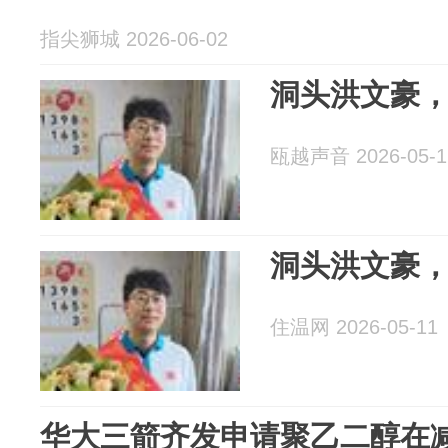
指尖狮城 2026-06-02
洞头洪文豪
瓯越声音 2026-05-1
洞头洪文豪
住温网 2026-05-11
华大三箭齐发申请聚乙二醇在