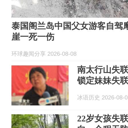
泰国阁兰岛中国父女游客自驾摩
崖一死一伤
环球趣闻分享 2026-08-08
南太行山失联
锁定妹妹失
冰语历史 2026-08-0
22岁女孩失