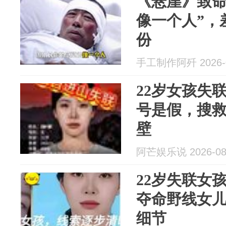
《悬崖》致命
像一个人”，
份
手工制作阿歼 2026-0
22岁女孩失联
号是假，搜救
壁
阿芒娱乐说 2026-08
22岁失联女
夺命野线女
细节