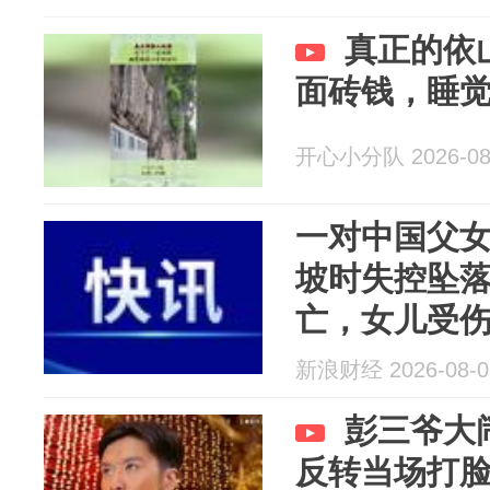
真正的依
面砖钱，睡
开心小分队 2026-08
一对中国父
坡时失控坠
亡，女儿受
新浪财经 2026-08-0
彭三爷大
反转当场打