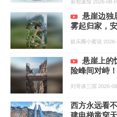
新知速报 2026-08-0
悬崖边独
雾起归家，
娱乐圈小蜜说 2026-0
悬崖上的
险峰间对峙
刘哥谈三国 2026-08
西方永远看
建电梯凿穿