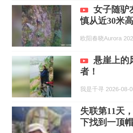
女子随驴
慎从近30米
欧阳春晓Aurora 2026
悬崖上的
者！️
我是千寻 2026-08-0
失联第11天
下找到一顶