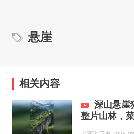
悬崖
相关内容
深山悬崖
整片山林，
老覃讲历史 2026-08