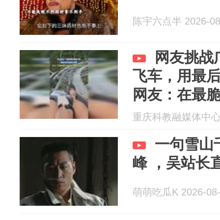
陈宇六点半 2026-08
网友挑战
飞车，用最
网友：在最
想保护的东
重庆科教融媒体中心 20
一句雪山
峰 ，吴站长
萌萌吃瓜K 2026-08-