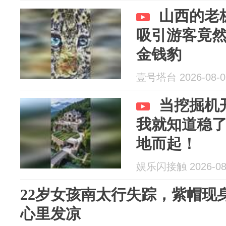
山西的老
吸引游客竟
金钱豹
壹号塔台 2026-08-0
当挖掘机
我就知道稳
地而起！
娱乐闪接触 2026-08
22岁女孩南太行失踪，紫帽现
心里发凉