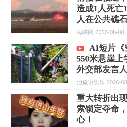
造成1人死亡
人在公共礁
落；此前该
海峡网 2026-08-08
的拍照人员
AI短片
550米悬崖
外交部发言
池鱼说娱乐 2026-08
重大转折出现
索锁定夺命
心！