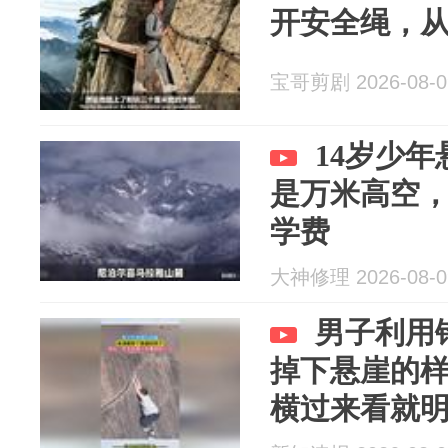
开安全绳，
宝哥剪剧 2026-08-0
14岁少
是万米高空，
学费
大神修理 2026-08-0
男子利用
掉下悬崖的
横过来看就