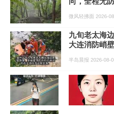
向，全程无
微风轻拂面 2026-08
九旬老太海
大连消防峭
半岛晨报 2026-08-0