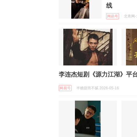
线
网易号
北青网-北
李连杰短剧《源力江湖》平台3
网易号
半糖甜而不腻 2026-05-16