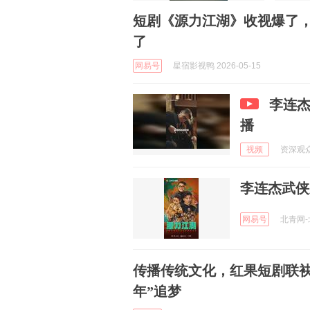
短剧《源力江湖》收视爆了
了
网易号
星宿影视鸭 2026-05-15
李连
播
视频
资深观众刘
李连杰武侠
网易号
北青网-北
传播传统文化，红果短剧联袂
年”追梦