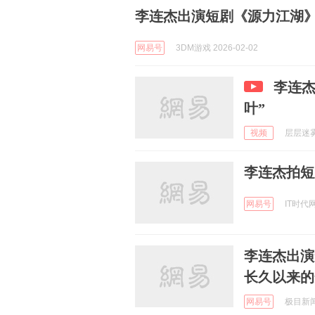
李连杰出演短剧《源力江湖》
网易号
3DM游戏 2026-02-02
李连杰
叶”
视频
层层迷雾 
李连杰拍短
网易号
IT时代网 
李连杰出演
长久以来的
网易号
极目新闻 