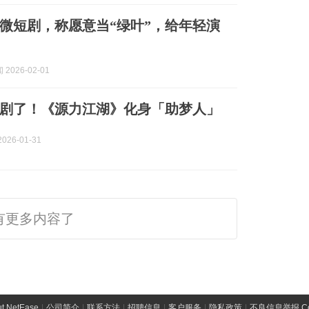
微短剧，称愿意当“绿叶”，给年轻演
2026-02-01
剧了！《源力江湖》化身「助梦人」
026-01-31
有更多内容了
t NetEase
|
公司简介
|
联系方法
|
招聘信息
|
客户服务
|
隐私政策
|
不良信息举报 Comp