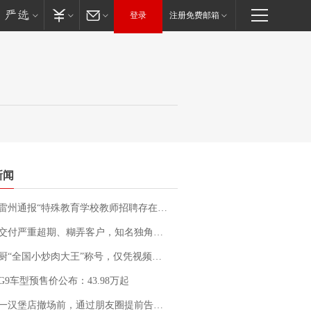
登录
注册免费邮箱
新闻
通报“特殊教育学校教师招聘存在违规行为”：已启动问责程序 副校长被停职
期、糊弄客户，知名独角兽车企创始人回应：都没证据，将依法采取措施，“本人长期与美国交管局保持沟通，对方表示肯定”
“全国小炒肉大王”称号，仅凭视频评出？中国烹饪协会回应
G9车型预售价公布：43.98万起
撤场前，通过朋友圈提前告知逐一退费，有顾客仅剩1元也全被退回，分文不少；顾客：言而有信，让人感动