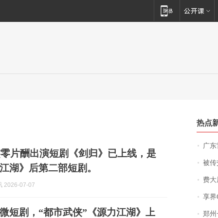
热点
广东雷州
杰零片酬出演短剧《剑归》已上线，是
被传交付严重超
江湖》后第二部短剧。
费大厨
2026-07-07
享界
微短剧，“都市武侠”《源力江湖》上
郑州一汉堡店