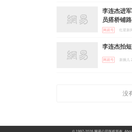
李连杰进军
员搭桥铺路
网易号
红星新闻 
李连杰拍短
网易号
新腕儿 2
没
©
1997-2026 网易公司版权所有
Abou