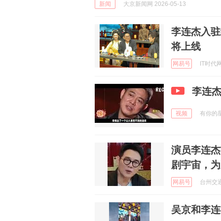
新闻
大京新闻网 2026-05-13
李连杰入驻
将上线
网易号
IT时代网 
李连
视频
有你的星空
演员李连杰
剧宇宙，为
网易号
台州交通广
吴京和李连