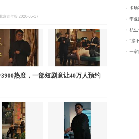
多地
京青年报 2026-05-17
李亚鹏含泪感谢“
私生子
“接不到戏
一家
900热度，一部短剧竟让40万人预约