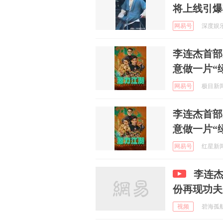
将上线引爆
网易号
深度娱乐分
李连杰首部
意做一片“
网易号
极目新闻 
李连杰首部
意做一片“
网易号
红星新闻 
李连
份再现功夫
视频
碧海孤航 