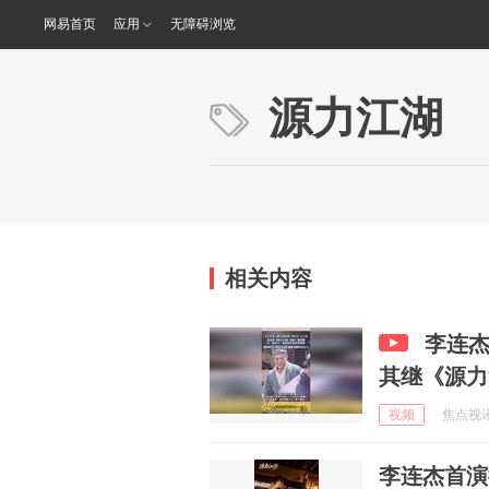
网易首页
应用
无障碍浏览
源力江湖
相关内容
李连
其继《源力
视频
焦点视讯 
李连杰首演