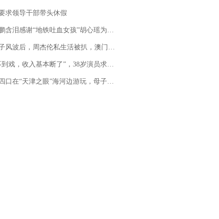
要求领导干部带头休假
地铁吐血女孩”胡心瑶为嫣然天使捐99999元：这份捐赠太沉重，尊重其捐赠意愿，个人向胡心瑶和她的病友之家各捐赠99999元
风波后，周杰伦私生活被扒，澳门输10亿传闻早已经水落石出
，收入基本断了”，38岁演员求职景区NPC：工作量断崖式下跌，留给我试错的时间不多了
四口在“天津之眼”海河边游玩，母子俩不幸溺亡