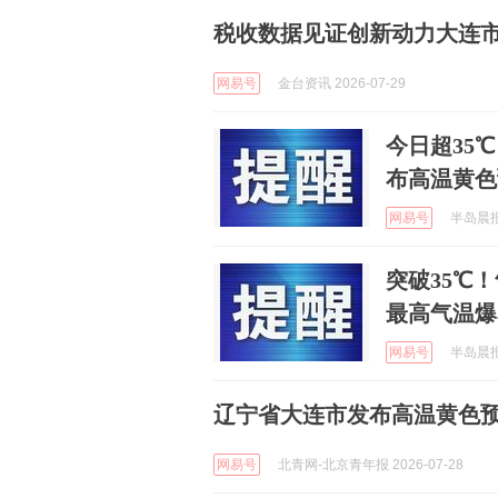
税收数据见证创新动力大连市
网易号
金台资讯 2026-07-29
今日超35
布高温黄色
网易号
半岛晨报 
突破35℃
最高气温爆
网易号
半岛晨报 
辽宁省大连市发布高温黄色
网易号
北青网-北京青年报 2026-07-28