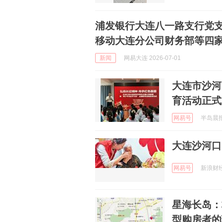
浦发银行大连八一路支行党
移动大连分公司财务部等四
新闻
网易大连 2026-07-01
大连市沙河
育活动正式
网易号
半岛晨报 
网易号
新浪财经 
星海长岛：
型购房者的