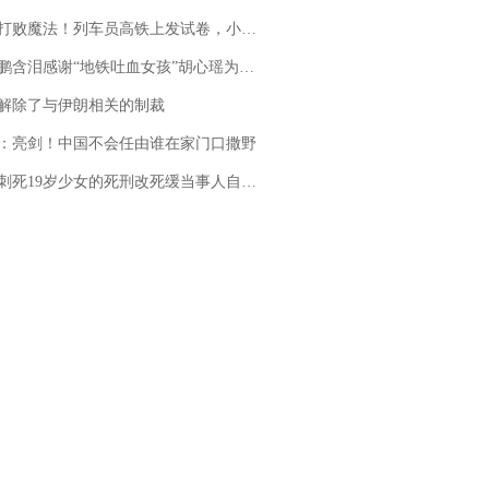
法！列车员高铁上发试卷，小朋友一秒静音，12306回应：列车员个人行为，不是铁路规定
地铁吐血女孩”胡心瑶为嫣然天使捐99999元：这份捐赠太沉重，尊重其捐赠意愿，个人向胡心瑶和她的病友之家各捐赠99999元
解除了与伊朗相关的制裁
：亮剑！中国不会任由谁在家门口撒野
19岁少女的死刑改死缓当事人自述：出狱11年间始终刻意躲避被害人家属