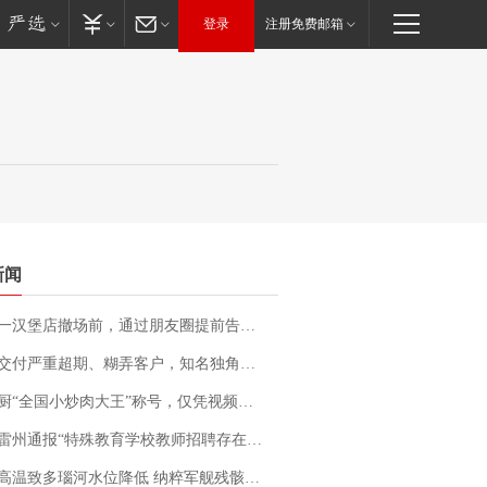
登录
注册免费邮箱
新闻
撤场前，通过朋友圈提前告知逐一退费，有顾客仅剩1元也全被退回，分文不少；顾客：言而有信，让人感动
期、糊弄客户，知名独角兽车企创始人回应：都没证据，将依法采取措施，“本人长期与美国交管局保持沟通，对方表示肯定”
“全国小炒肉大王”称号，仅凭视频评出？中国烹饪协会回应
通报“特殊教育学校教师招聘存在违规行为”：已启动问责程序 副校长被停职
高温致多瑙河水位降低 纳粹军舰残骸重见天日