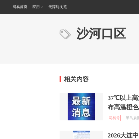
网易首页
应用
无障碍浏览
沙河口区
相关内容
37℃以上
布高温橙色
网易号
半岛晨报 
2026大连