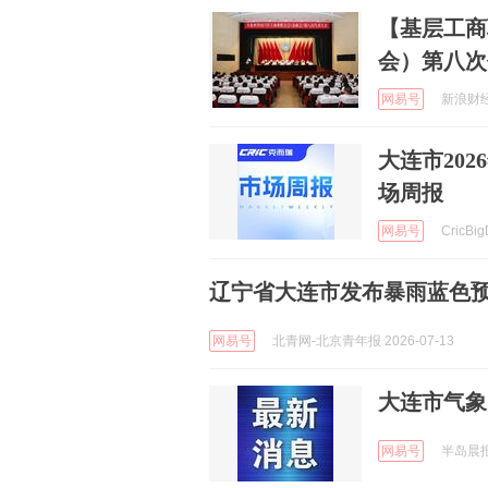
【基层工商
会）第八次
网易号
新浪财经 
大连市2026
场周报
网易号
CricBi
辽宁省大连市发布暴雨蓝色
网易号
北青网-北京青年报 2026-07-13
大连市气象
网易号
半岛晨报 