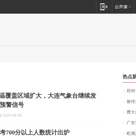
热点
郑州一汉堡店
高温覆盖区域扩大，大连气象台继续发
被传交付严重超
预警信号
费大厨
2026-08-06
广东雷州
中考700分以上人数统计出炉
欧洲