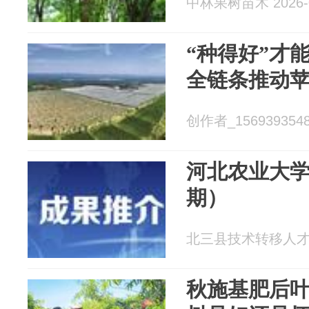
中林果树苗木 2026-0
“种得好”才
全链条推动
创作者_15693935487
河北农业大
期）
北三县技术转移人才培训
秋施基肥后