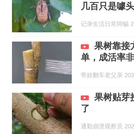
几百只是噱
记录生活日常阿蜴 202
果树靠接
单，成活率
带娃翻车老父亲 2026
果树贴芽
了
通勤崩溃观察员 2026