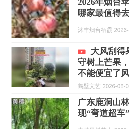
2026年烟台
哪家最值得
沐丰烟台栖霞 2026-0
大风刮得
守树上芒果
不能便宜了
鹤壁文艺 2026-08-0
广东鹿洞山
现“弯道超车