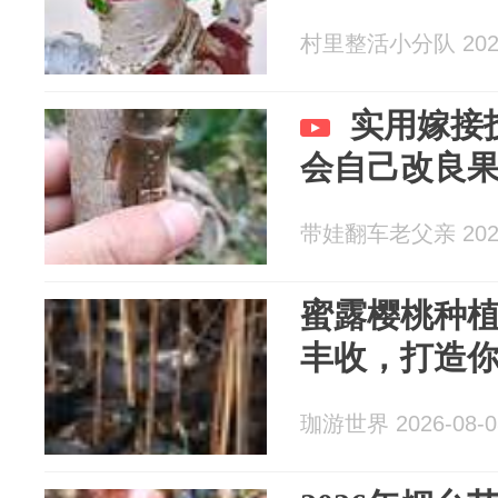
村里整活小分队 2026
实用嫁接
会自己改良
带娃翻车老父亲 2026
蜜露樱桃种
丰收，打造
珈游世界 2026-08-0