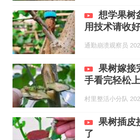
想学果树
用技术请收
通勤崩溃观察员 2026
果树嫁接
手看完轻松
村里整活小分队 2026
果树插皮
了