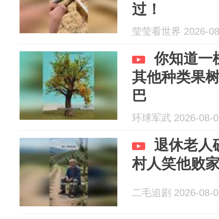
过！
莹莹看世界 2026-08
你知道一
其他种类果
巴
环球军武 2026-08-0
退休老人
村人笑他败
二毛追剧 2026-08-0