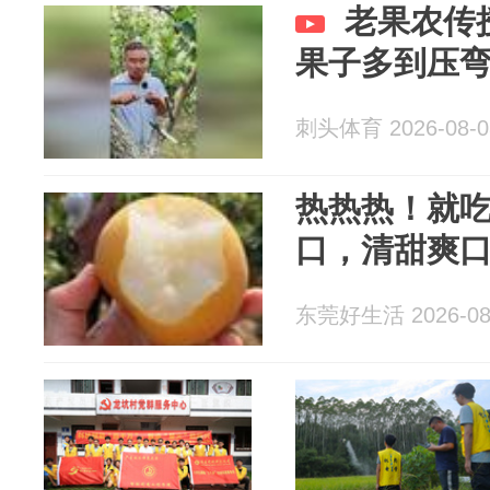
老果农传
果子多到压
刺头体育 2026-08-0
热热热！就
口，清甜爽口
东莞好生活 2026-08