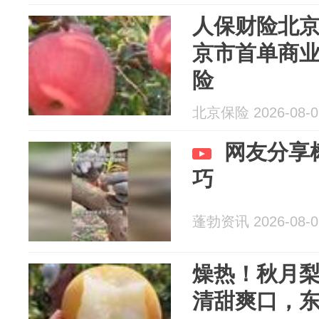
人保财险北
京市首单商
险
北京保险 2026-08-0
网友分享
巧
蓬勃资讯 2026-08-0
燥热！秋月
清甜爽口，