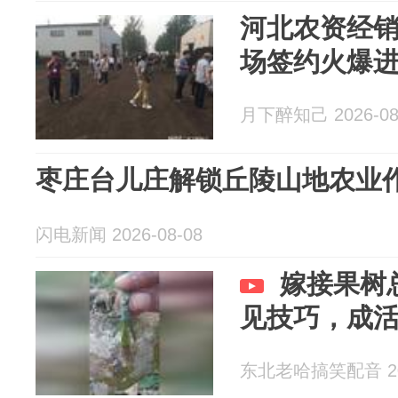
河北农资经销
场签约火爆
月下醉知己 2026-08
枣庄台儿庄解锁丘陵山地农业作
闪电新闻 2026-08-08
嫁接果树
见技巧，成活
东北老哈搞笑配音 202