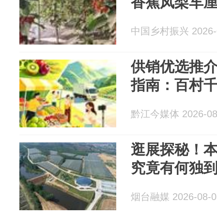
香蕉凤梨车厘
中国乡村振兴 2026-0
供销优选推介
指南：百村千
黔江今媒体 2026-08
逛展探秘！
究竟有何独
烟台融媒 2026-08-0