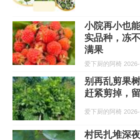
小院再小也能
实品种，冻不
满果
爱下厨的阿椅 2026-0
别再乱剪果树
赶紧剪掉，
爱下厨的阿椅 2026-0
村民扎堆深