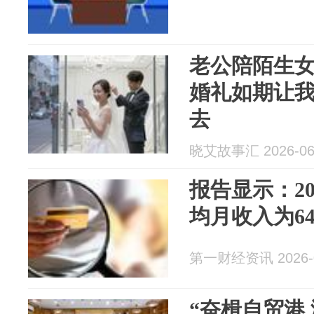
老公陪陌生
婚礼如期让
去
晓艾故事汇 2026-06
报告显示：2
均月收入为64
第一财经资讯 2026-0
“奋楫自贸港