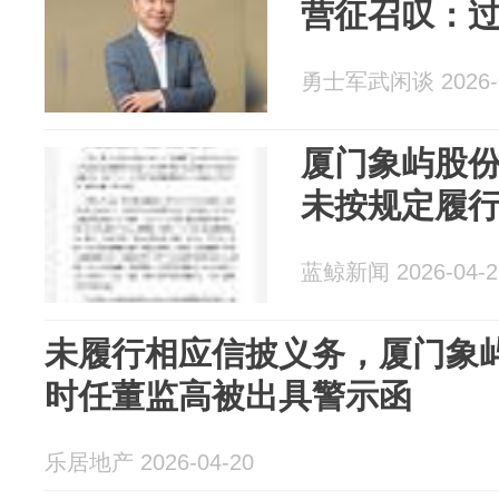
营征召叹：
勇士军武闲谈 2026-0
厦门象屿股
未按规定履
蓝鲸新闻 2026-04-2
未履行相应信披义务，厦门象
时任董监高被出具警示函
乐居地产 2026-04-20