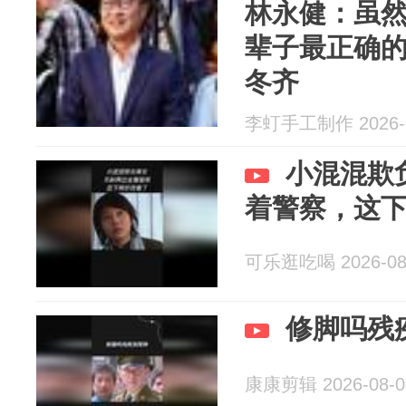
林永健：虽
辈子最正确
冬齐
李虰手工制作 2026-0
小混混欺
着警察，这
可乐逛吃喝 2026-08
修脚吗残
康康剪辑 2026-08-0