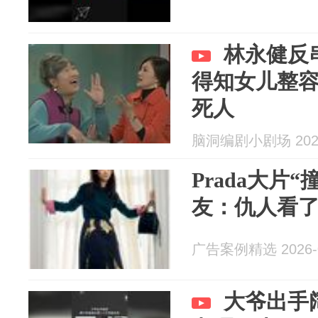
林永健反
得知女儿整
死人
脑洞编剧小剧场 2026
Prada大片
友：仇人看
广告案例精选 2026-0
大爷出手