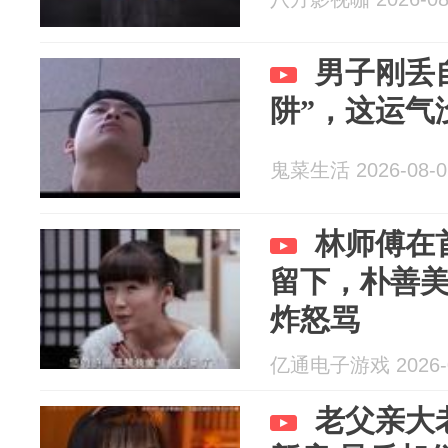
男子刚丢
阱”，这运气
鬼菜生活 2026-08-0
林师傅在
留下，朴善
炸怒骂
亿通电子游戏 2026-0
老父亲大