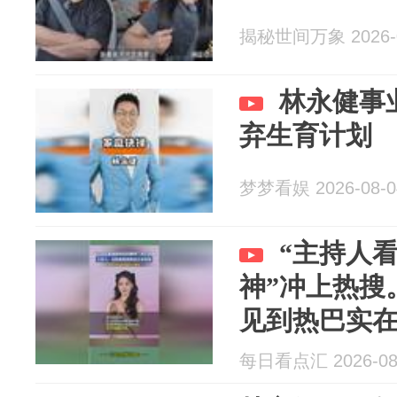
揭秘世间万象 2026-0
林永健事
弃生育计划
梦梦看娱 2026-08-0
“主持人
神”冲上热搜
见到热巴实
欣赏与赞赏
每日看点汇 2026-08