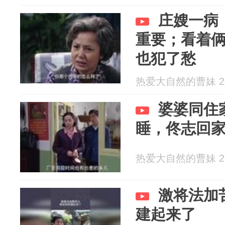
庄嫂一病
重要；看着
也犯了愁
热爱大自然的曹妹 202
婆婆同住
睡，佟志回
热爱大自然的曹妹 202
激将法加
建起来了