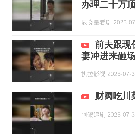
办理二十万
辰晓星看剧 2026-07
前夫跟现
妻冲进来砸
扒拉影视 2026-07-3
财阀吃川
阿鳓追剧 2026-07-3