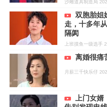
沙雕道具制造局 2026
双胞胎姐
走，十多年
隔阂
上班摸鱼一级选手 202
离婚很痛
月薪三千快乐仔 2026
上门女婿