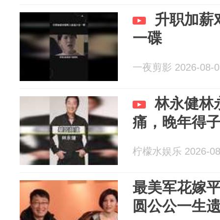
升职加薪
一碟
一夜剪影 2026-08-0
林永健林
痛，晚年得
柠檬水娱乐 2026-08
最美军花嫁平
圆公公一生