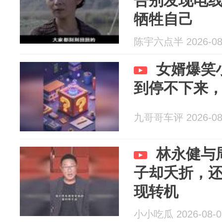
告别发现电
牺牲自己
陈宇六点半 2026-08
女婿爆笑
到停不下来
九哥哥车评 2026-08
林永健与
子却夭折，还
现转机
小小吃瓜 2026-08-0