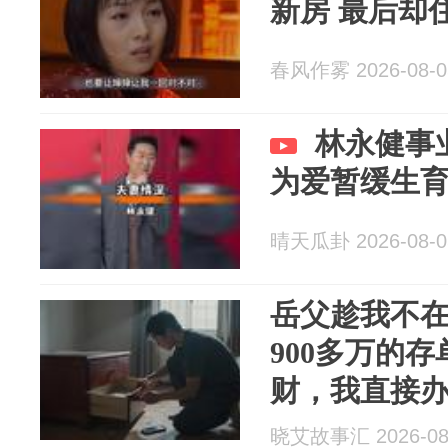
新房 最后却
春风作雾 2026-08-0
林永健事
为爱暂缓生
晴天瓜卦 2026-08-0
岳父趁我不
900多万的
财，我直接
婆给我打了1
晓艾故事汇 2026-08