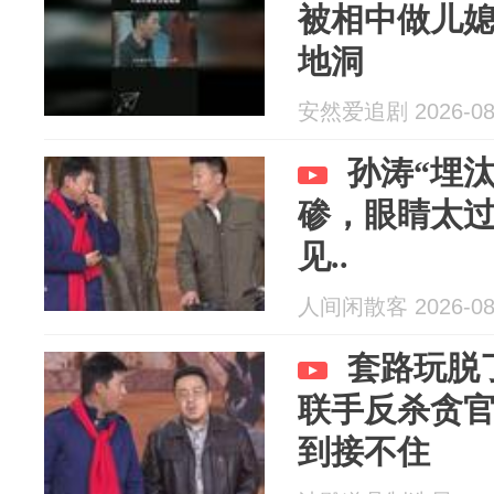
被相中做儿
地洞
安然爱追剧 2026-08
孙涛“埋
碜，眼睛太
见..
人间闲散客 2026-08
套路玩脱
联手反杀贪
到接不住