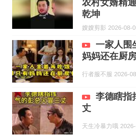
农村女婿精
乾坤
嫂嫂剪影 2026-08-0
一家人围
妈妈还在厨
行者服不服 2026-08
李德瞎指
丈
天生冷暴力哦 2026-0