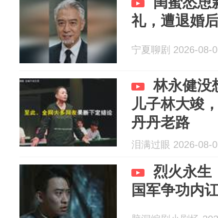
闺蜜怂恿
礼，遭退婚
宁夏聊剧 2026-08-0
林永健没
儿子林大竣
丹丹老路
泪满过眼 2026-08-0
烈火永生
国军争功内