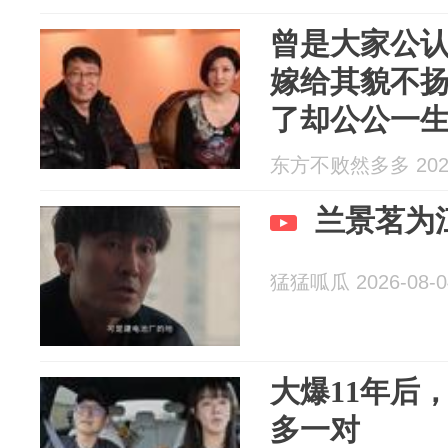
曾是大家公
嫁给其貌不扬
了却公公一
东方不败然多多 2026
兰景茗为
猛猛呱瓜 2026-08-0
大爆11年后
多一对