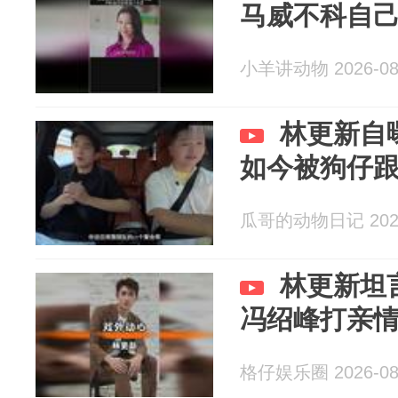
马威不科自
小羊讲动物 2026-08
林更新自
如今被狗仔
瓜哥的动物日记 2026
林更新坦
冯绍峰打亲
格仔娱乐圈 2026-08