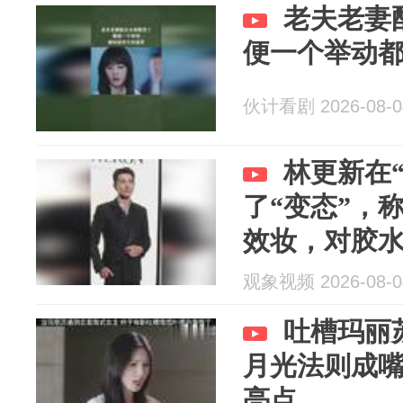
老夫老妻
便一个举动
伙计看剧 2026-08-0
林更新在“
了“变态”，称
效妆，对胶
观象视频 2026-08-0
吐槽玛丽
月光法则成
亮点