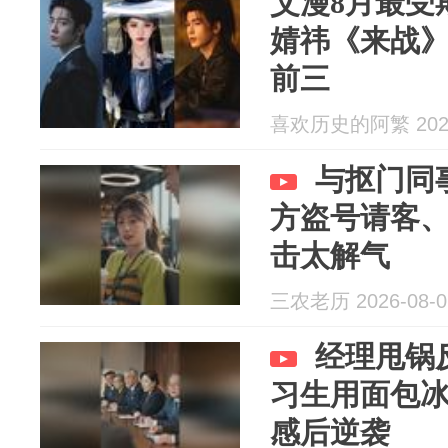
艾漫8月最受
婧祎《来战
前三
喜欢历史的阿繁 2026
与抠门同
方盗号请客
击太解气
三农老历 2026-08-0
经理甩锅
习生用面包
感后逆袭