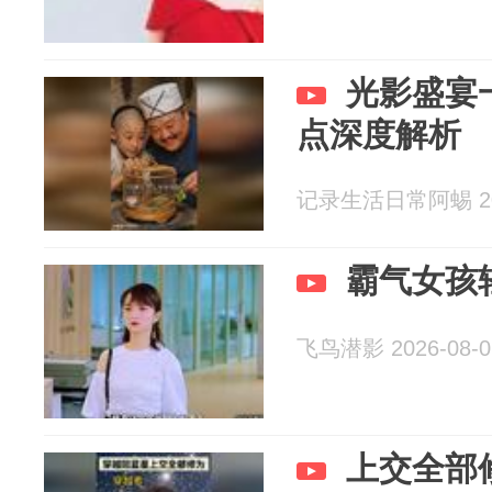
光影盛宴
点深度解析
记录生活日常阿蜴 202
霸气女孩
飞鸟潜影 2026-08-0
上交全部