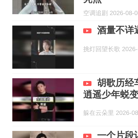
空调追剧 2026-08-0
酒量不详
挑灯回望长歌 2026-0
胡歌历经
逍遥少年蜕
躲在云朵里 2026-08
一个片段