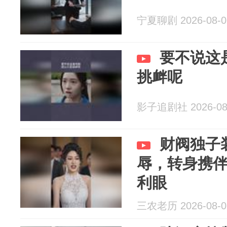
宁夏聊剧 2026-08-0
要不说这
挑衅呢
影子追剧社 2026-08
财阀独子
辱，转身携
利眼
三农老历 2026-08-0