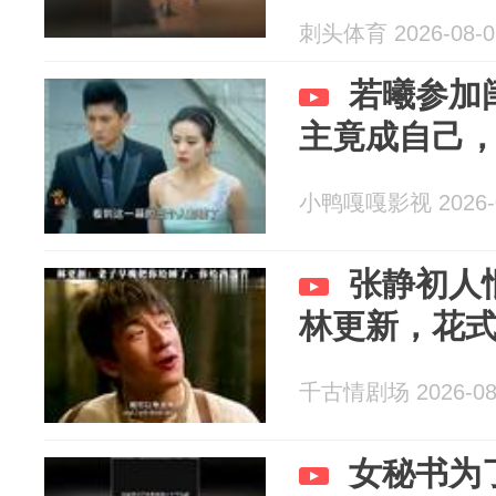
刺头体育 2026-08-0
若曦参加
主竟成自己
小鸭嘎嘎影视 2026-0
张静初人
林更新，花
千古情剧场 2026-08
女秘书为