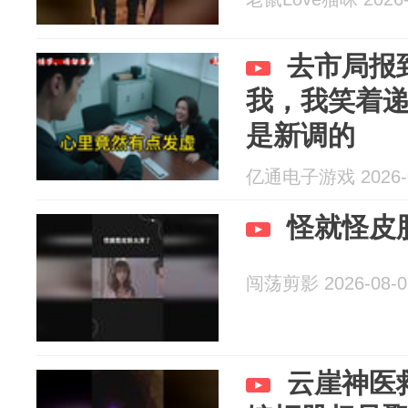
去市局报
我，我笑着
是新调的
亿通电子游戏 2026-0
怪就怪皮
闯荡剪影 2026-08-0
云崖神医