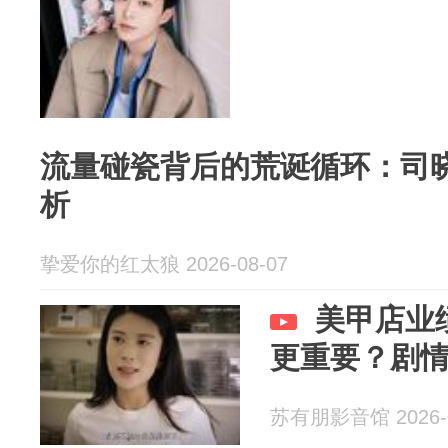
流量碰瓷背后的荒诞循环：司
析
挚爱你的红太狼 2026-08-07
美甲店业
更重要？剧
苏有朋影音馆 2026-0