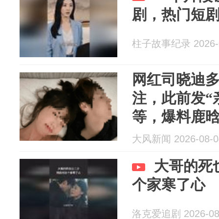
剧，热门短
柱子故事纪录 2026-0
网红司晓迪
注，此前发“
等，爆料鹿
等十余位艺
大风新闻 2026-08-0
大哥的死
个家寒了心
洛克爱追剧 2026-08