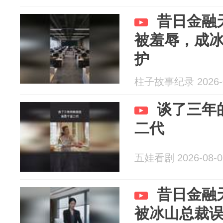
昔日金融
被羞辱，成
护
柱子故事纪录 2026-0
谈了三年
二代
五娃看剧 2026-08-0
昔日金融
被冰山总裁