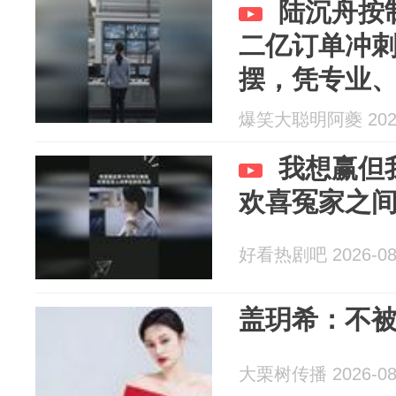
陆沉舟按
二亿订单冲
摆，凭专业
单
爆笑大聪明阿夔 2026
我想赢但
欢喜冤家之
好看热剧吧 2026-08
盖玥希：不
大栗树传播 2026-08