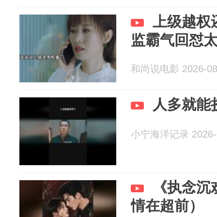
上级越权
监霸气回怼
和尚说电影 2026-08
人多就能
小宁海洋记录 2026-0
《执念沉
情在超前）