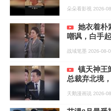
朵朵看影视 2026-08
她衣着朴
嘲讽，白手
战域笔墨 2026-08-0
镇天神王
总裁弃北境
天鹅漫画说 2026-08